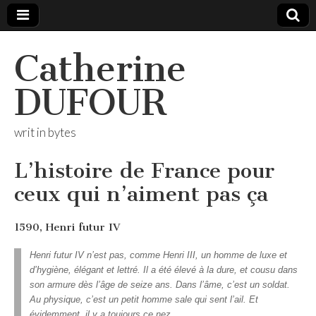
Catherine
DUFOUR
writ in bytes
L’histoire de France pour
ceux qui n’aiment pas ça
1590, Henri futur IV
Henri futur IV n’est pas, comme Henri III, un homme de luxe et
d’hygiène, élégant et lettré. Il a été élevé à la dure, et cousu dans
son armure dès l’âge de seize ans. Dans l’âme, c’est un soldat.
Au physique, c’est un petit homme sale qui sent l’ail. Et
évidemment, il y a toujours ce nez.