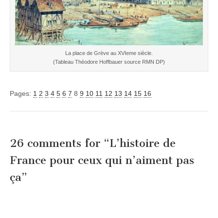
La place de Grève au XVIeme siècle.
(Tableau Théodore Hoffbauer source RMN DP)
Pages:
1
2
3
4
5
6
7
8
9
10
11
12
13
14
15
16
26 comments for “
L’histoire de
France pour ceux qui n’aiment pas
ça
”