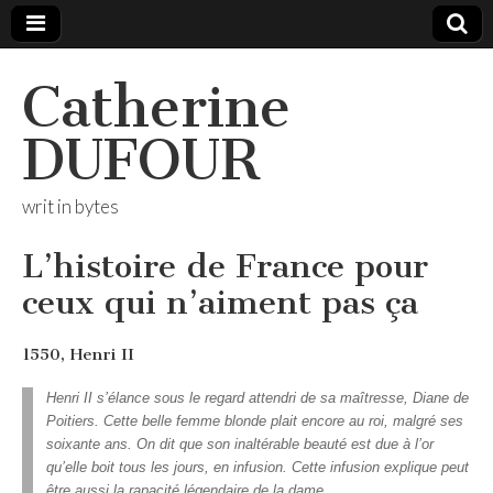
Catherine
DUFOUR
writ in bytes
L’histoire de France pour
ceux qui n’aiment pas ça
1550, Henri II
Henri II s’élance sous le regard attendri de sa maîtresse, Diane de
Poitiers. Cette belle femme blonde plait encore au roi, malgré ses
soixante ans. On dit que son inaltérable beauté est due à l’or
qu’elle boit tous les jours, en infusion. Cette infusion explique peut
être aussi la rapacité légendaire de la dame.