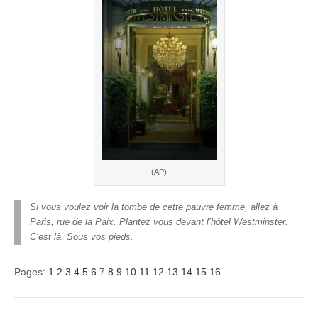
(AP)
Si vous voulez voir la tombe de cette pauvre femme, allez à
Paris, rue de la Paix. Plantez vous devant l’hôtel Westminster.
C’est là. Sous vos pieds.
Pages:
1
2
3
4
5
6
7
8
9
10
11
12
13
14
15
16