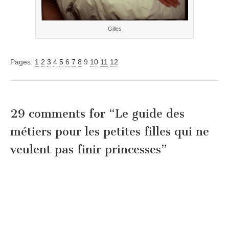
Gilles
Pages:
1
2
3
4
5
6
7
8
9
10
11
12
29 comments for “
Le guide des
métiers pour les petites filles qui ne
veulent pas finir princesses
”