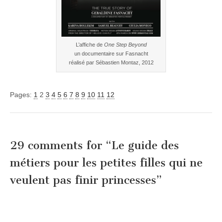
L’affiche de
One Step Beyond
un documentaire sur Fasnacht
réalisé par Sébastien Montaz, 2012
Pages:
1
2
3
4
5
6
7
8
9
10
11
12
29 comments for “
Le guide des
métiers pour les petites filles qui ne
veulent pas finir princesses
”