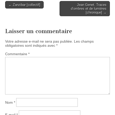
Post
← Zanzibar [collectif]
Jean Genet. Traces
d’ombres et de lumières
navigation
[chronique] →
Laisser un commentaire
Votre adresse e-mail ne sera pas publiée.
Les champs
obligatoires sont indiqués avec
*
Commentaire
*
Nom
*
E-mail
*