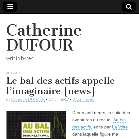
Catherine
DUFOUR
writ in bytes
ACTUALITÉS
Le bal des actifs appelle
l’imaginaire [news]
by
Catherine DUFOUR
•
17 juin 2017
•
0 Comments
Dears and dears, la suite des
aventures du recueil
Au bal
des actifs
, édité par
La Volte
dans laquelle figure ma