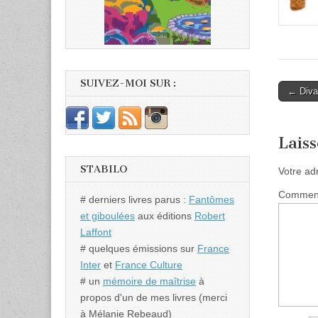
SUIVEZ-MOI SUR :
Post
← Divan
naviga
Lais
STABILO
Votre ad
Commen
# derniers livres parus :
Fantômes
et giboulées
aux éditions
Robert
Laffont
# quelques émissions sur
France
Inter
et
France Culture
# un
mémoire de maîtrise
à
propos d'un de mes livres (merci
à Mélanie Rebeaud)