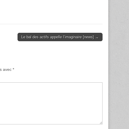
Le bal des actifs appelle l’imaginaire [news] →
és avec
*