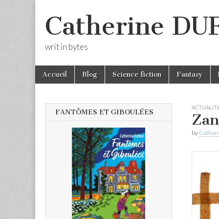
Catherine D
writ in bytes
Skip
Main
Accueil
Blog
Science fiction
Fantasy
to
menu
content
ACTUALIT
FANTÔMES ET GIBOULÉES
Zan
by
Cather