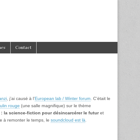
hes
Contact
anzi
, j’ai causé à l’
European lab / Winter forum
. C’était le
ulin rouge
(une salle magnifique) sur le thème
 la science-fiction pour désincarcérer le futur
et
e à remonter le temps, le
soundcloud est là
.