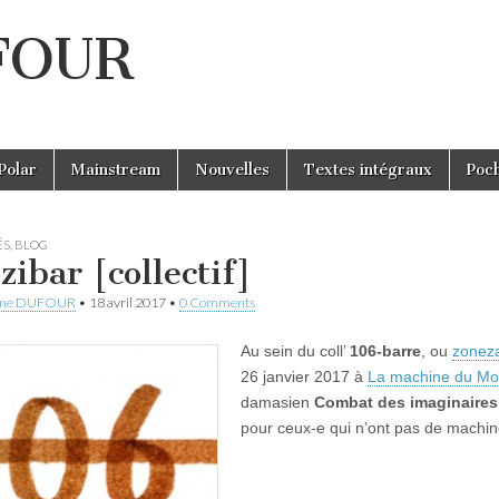
UFOUR
Polar
Mainstream
Nouvelles
Textes intégraux
Poc
ÉS
,
BLOG
zibar [collectif]
ine DUFOUR
•
18 avril 2017
•
0 Comments
Au sein du coll’
106-barre
, ou
zonez
26 janvier 2017 à
La machine du Mo
damasien
Combat des imaginaires :
pour ceux-e qui n’ont pas de machin