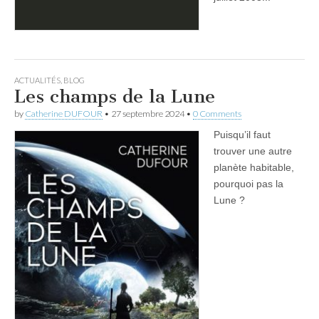
ACTUALITÉS
,
BLOG
Les champs de la Lune
by
Catherine DUFOUR
•
27 septembre 2024
•
0 Comments
Puisqu’il faut
trouver une autre
planète habitable,
pourquoi pas la
Lune ?