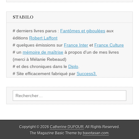
STABILO
# derniers livres parus :
Fantômes et giboulées
aux
éditions
Robert Laffont
# quelques émissions sur
France Inter
et
France Culture
# un
mémoire de maîtrise
à propos d'un de mes livres
(merci à Mélanie Rebeaud)
# et des chroniques dans le
Diplo
.
# Site efficacement fabriqué par
Success3.
Rechercher :
Copyright © 2026
Catherine DUFOUR
. All Rights Reserved.
The Magazine Basic Theme by
bavotasan.com
.