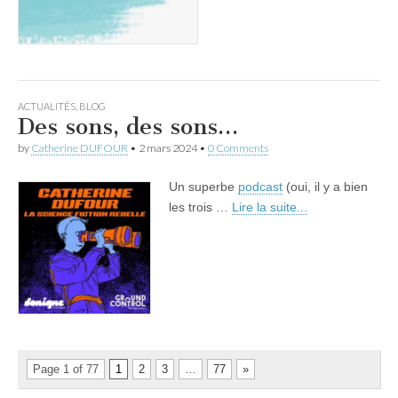
ACTUALITÉS
,
BLOG
Des sons, des sons…
by
Catherine DUFOUR
•
2 mars 2024
•
0 Comments
Un superbe
podcast
(oui, il y a bien
les trois …
Lire la suite...
Page 1 of 77
1
2
3
…
77
»