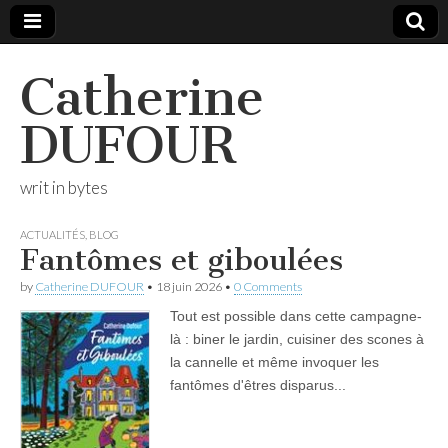
Catherine
DUFOUR
writ in bytes
ACTUALITÉS
,
BLOG
Fantômes et giboulées
by
Catherine DUFOUR
•
18 juin 2026
•
0 Comments
Tout est possible dans cette campagne-
là : biner le jardin, cuisiner des scones à
la cannelle et même invoquer les
fantômes d'êtres disparus...