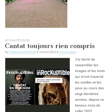
ACTUALITÉS
,
BLOG
Cantat toujours rien compris
by
Catherine DUFOUR
•
13 avril 2025
•
5 Comments
J’ai tâché de
rassembler les
images et les mots
qui m’ont traversé
les oreilles et les
yeux au cours des
vingt dernières
années, depuis ce
fameux mois de
juillet 2003...