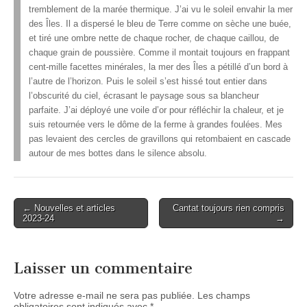
tremblement de la marée thermique. J’ai vu le soleil envahir la mer
des Îles. Il a dispersé le bleu de Terre comme on sèche une buée,
et tiré une ombre nette de chaque rocher, de chaque caillou, de
chaque grain de poussière. Comme il montait toujours en frappant
cent-mille facettes minérales, la mer des Îles a pétillé d’un bord à
l’autre de l’horizon. Puis le soleil s’est hissé tout entier dans
l’obscurité du ciel, écrasant le paysage sous sa blancheur
parfaite. J’ai déployé une voile d’or pour réfléchir la chaleur, et je
suis retournée vers le dôme de la ferme à grandes foulées. Mes
pas levaient des cercles de gravillons qui retombaient en cascade
autour de mes bottes dans le silence absolu.
Post
← Nouvelles et articles
Cantat toujours rien compris
2023-24
→
navigation
Laisser un commentaire
Votre adresse e-mail ne sera pas publiée.
Les champs
obligatoires sont indiqués avec
*