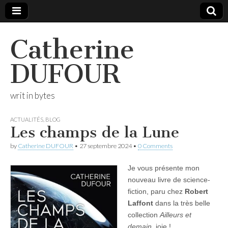
Catherine
DUFOUR
writ in bytes
ACTUALITÉS
,
BLOG
Les champs de la Lune
by
Catherine DUFOUR
•
27 septembre 2024
•
0 Comments
Je vous présente mon
nouveau livre de science-
fiction, paru chez
Robert
Laffont
dans la très belle
collection
Ailleurs et
demain
, joie !