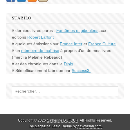
STABILO
# derniers livres parus :
Fantômes et giboulées
aux
éditions
Robert Laffont
# quelques émissions sur
France Inter
et
France Culture
# un
mémoire de maîtrise
à propos d'un de mes livres
(merci à Mélanie Rebeaud)
# et des chroniques dans le
Diplo
.
# Site efficacement fabriqué par
Success3.
Rechercher :
Copyright © 2026
Catherine DUFOUR
. All Rights Reserved.
The Magazine Basic Theme by
bavotasan.com
.