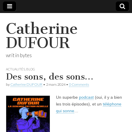
Catherine
DUFOUR
writ in bytes
ACTUALITÉS
,
BLOG
Des sons, des sons…
by
Catherine DUFOUR
•
2 mars 2024
•
0 Comments
Un superbe
podcast
(oui, il y a bien
les trois épisodes), et un
téléphone
qui sonne
…