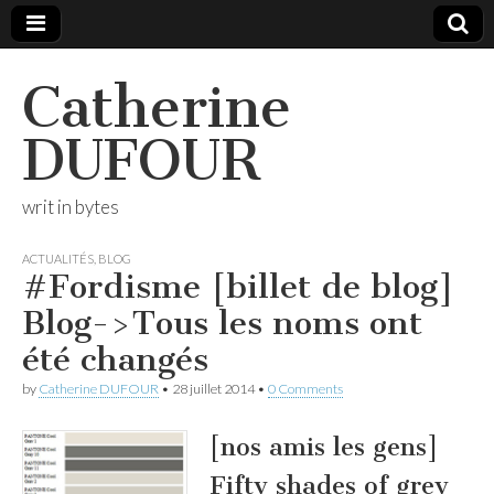
Catherine
DUFOUR
writ in bytes
ACTUALITÉS
,
BLOG
#Fordisme [billet de blog]
Blog->Tous les noms ont
été changés
by
Catherine DUFOUR
•
28 juillet 2014
•
0 Comments
[nos amis les gens]
Fifty shades of grey