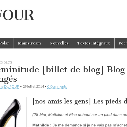
UFOUR
Polar
Mainstream
Nouvelles
Textes intégraux
Poc
ÉS
,
BLOG
minitude [billet de blog] Blog
ngés
ine DUFOUR
•
29 juillet 2014
•
0 Comments
[nos amis les gens] Les pieds 
(28 Mai, Mathilde et Elsa debout sur un pied dans u
Mathilde :
Je me demande si je ne vais pas m’achete