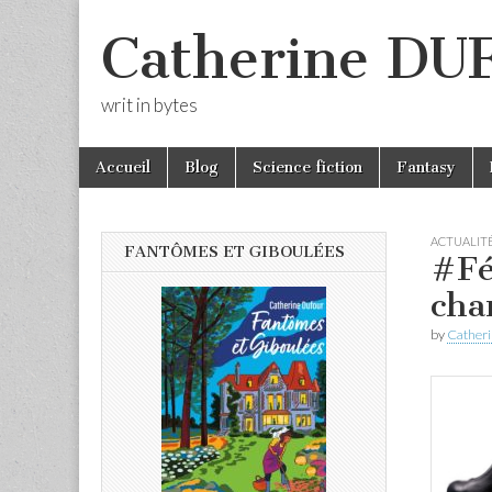
Catherine D
writ in bytes
Skip
Main
Accueil
Blog
Science fiction
Fantasy
to
menu
content
ACTUALIT
FANTÔMES ET GIBOULÉES
#Fé
cha
by
Cather