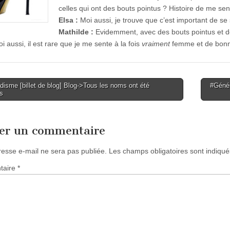
celles qui ont des bouts pointus ? Histoire de me se
Elsa :
Moi aussi, je trouve que c’est important de se
Mathilde :
Evidemment, avec des bouts pointus et des
i aussi, il est rare que je me sente à la fois
vraiment
femme et de bon
isme [billet de blog] Blog->Tous les noms ont été
#Génér
s
tion
ser un commentaire
resse e-mail ne sera pas publiée.
Les champs obligatoires sont indiqu
taire
*