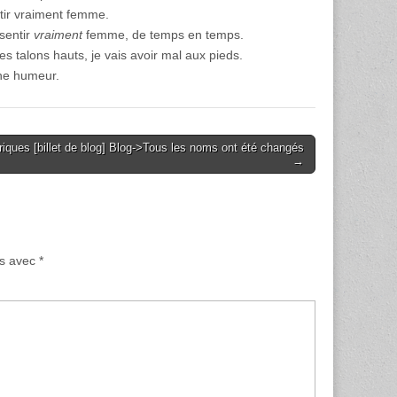
ntir vraiment femme.
 sentir
vraiment
femme, de temps en temps.
 talons hauts, je vais avoir mal aux pieds.
ne humeur.
iques [billet de blog] Blog->Tous les noms ont été changés
→
és avec
*