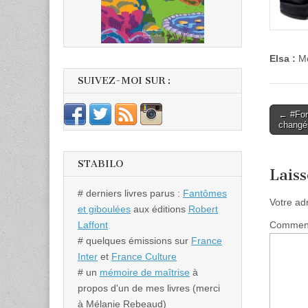
Elsa :
Mo
SUIVEZ-MOI SUR :
Post
← #Ford
changé
naviga
STABILO
Lais
# derniers livres parus :
Fantômes
Votre ad
et giboulées
aux éditions
Robert
Commen
Laffont
# quelques émissions sur
France
Inter
et
France Culture
# un
mémoire de maîtrise
à
propos d'un de mes livres (merci
à Mélanie Rebeaud)