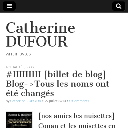
Catherine
DUFOUR
writ in bytes
ACTUALITÉS
,
BLOG
#IIIIIIIII [billet de blog]
Blog->Tous les noms ont
été changés
by
Catherine DUFOUR
•
27 juillet 2014
•
0 Comments
[nos amies les nuisettes]
Conan et les nuisettes en