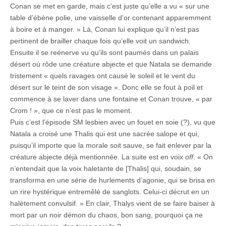
Conan se met en garde, mais c’est juste qu’elle a vu « sur une
table d’ébène polie, une vaisselle d’or contenant apparemment
à boire et à manger. » Là, Conan lui explique qu’il n’est pas
pertinent de brailler chaque fois qu’elle voit un sandwich.
Ensuite il se reénerve vu qu’ils sont paumés dans un palais
désert où rôde une créature abjecte et que Natala se demande
tristement « quels ravages ont causé le soleil et le vent du
désert sur le teint de son visage ». Donc elle se fout à poil et
commence à se laver dans une fontaine et Conan trouve, « par
Crom ! », que ce n’est pas le moment.
Puis c’est l’épisode SM lesbien avec un fouet en soie (?), vu que
Natala a croisé une Thalis qui est une sacrée salope et qui,
puisqu’il importe que la morale soit sauve, se fait enlever par la
créature abjecte déjà mentionnée. La suite est en voix
off
. « On
n’entendait que la voix haletante de [Thalis] qui, soudain, se
transforma en une série de hurlements d’agonie, qui se brisa en
un rire hystérique entremêlé de sanglots. Celui-ci décrut en un
halètement convulsif. » En clair, Thalys vient de se faire baiser à
mort par un noir démon du chaos, bon sang, pourquoi ça ne