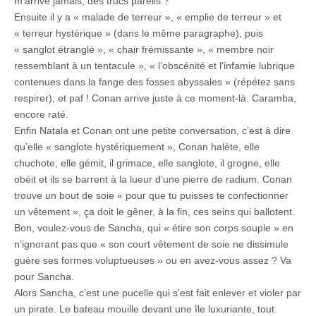
m’arrive jamais, des trucs pareils ?
Ensuite il y a « malade de terreur », « emplie de terreur » et
« terreur hystérique » (dans le même paragraphe), puis
« sanglot étranglé », « chair frémissante », « membre noir
ressemblant à un tentacule », « l’obscénité et l’infamie lubrique
contenues dans la fange des fosses abyssales » (répétez sans
respirer), et paf ! Conan arrive juste à ce moment-là. Caramba,
encore raté.
Enfin Natala et Conan ont une petite conversation, c’est à dire
qu’elle « sanglote hystériquement », Conan halète, elle
chuchote, elle gémit, il grimace, elle sanglote, il grogne, elle
obéit et ils se barrent à la lueur d’une pierre de radium. Conan
trouve un bout de soie « pour que tu puisses te confectionner
un vêtement », ça doit le gêner, à la fin, ces seins qui ballotent.
Bon, voulez-vous de Sancha, qui « étire son corps souple » en
n’ignorant pas que « son court vêtement de soie ne dissimule
guère ses formes voluptueuses » ou en avez-vous assez ? Va
pour Sancha.
Alors Sancha, c’est une pucelle qui s’est fait enlever et violer par
un pirate. Le bateau mouille devant une île luxuriante, tout