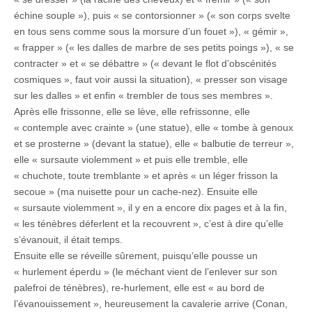
échine souple »), puis « se contorsionner » (« son corps svelte
en tous sens comme sous la morsure d’un fouet »), « gémir »,
« frapper » (« les dalles de marbre de ses petits poings »), « se
contracter » et « se débattre » (« devant le flot d’obscénités
cosmiques », faut voir aussi la situation), « presser son visage
sur les dalles » et enfin « trembler de tous ses membres ».
Après elle frissonne, elle se lève, elle refrissonne, elle
« contemple avec crainte » (une statue), elle « tombe à genoux
et se prosterne » (devant la statue), elle « balbutie de terreur »,
elle « sursaute violemment » et puis elle tremble, elle
« chuchote, toute tremblante » et après « un léger frisson la
secoue » (ma nuisette pour un cache-nez). Ensuite elle
« sursaute violemment », il y en a encore dix pages et à la fin,
« les ténèbres déferlent et la recouvrent », c’est à dire qu’elle
s’évanouit, il était temps.
Ensuite elle se réveille sûrement, puisqu’elle pousse un
« hurlement éperdu » (le méchant vient de l’enlever sur son
palefroi de ténèbres), re-hurlement, elle est « au bord de
l’évanouissement », heureusement la cavalerie arrive (Conan,