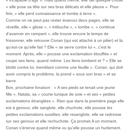
« elle pose sa tête sur ses bras délicats et elle pleure ». Pour
finir, « elle perd connaissance et tombe à terre ».
Comme on ne peut pas rester évanoui deux pages, elle se
réveille, elle « glisse », « trébuche », « tombe », « continue
d’avancer en rampant », elle trouve encore le temps de
frissonner, elle retrouve Conan (qui est attaché à un pilier) et là,
qu’est-ce qu’elle fait ? Elle « se serre contre lui », c’est le
moment. Après, elle « pousse une exclamation étouffée » et
coupe ses liens, quand même. Les liens tombent et ? « Elle se
blottit contre lui, tremblant comme une feuille ». Conan, qui doit
avoir compris le problème, la prend « sous son bras » et se
barre.
Bon, prochaine livraison : « A ses pieds se tenait une jeune
fille », Natala, sa « courte tunique de soie » et ses « petites
exclamations étranglées ». Rien que dans la première page elle
est à genoux, elle sanglote, elle chuchote, elle pousse les
petites exclamations susdites, elle resanglote, elle se redresse
sur ses genoux et elle rechuchote. Ça promet.A un moment,
Conan s’énerve quand même vu qu’elle pousse un hurlement,