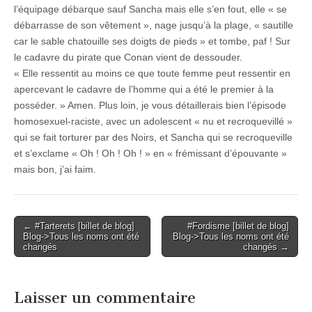
l’équipage débarque sauf Sancha mais elle s’en fout, elle « se
débarrasse de son vêtement », nage jusqu’à la plage, « sautille
car le sable chatouille ses doigts de pieds » et tombe, paf ! Sur
le cadavre du pirate que Conan vient de dessouder.
« Elle ressentit au moins ce que toute femme peut ressentir en
apercevant le cadavre de l’homme qui a été le premier à la
posséder. » Amen. Plus loin, je vous détaillerais bien l’épisode
homosexuel-raciste, avec un adolescent « nu et recroquevillé »
qui se fait torturer par des Noirs, et Sancha qui se recroqueville
et s’exclame « Oh ! Oh ! Oh ! » en « frémissant d’épouvante »
mais bon, j’ai faim.
Post
← #Tarterets [billet de blog]
#Fordisme [billet de blog]
Blog->Tous les noms ont été
Blog->Tous les noms ont été
navigation
changés
changés →
Laisser un commentaire