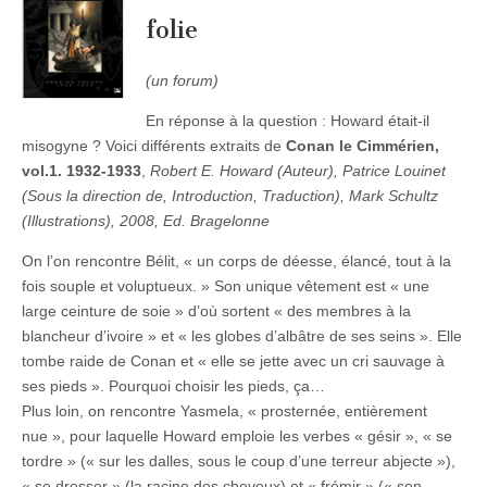
folie
(un forum)
En réponse à la question : Howard était-il
misogyne ? Voici différents extraits de
Conan le Cimmérien,
vol.1. 1932-1933
,
Robert E. Howard (Auteur), Patrice Louinet
(Sous la direction de, Introduction, Traduction), Mark Schultz
(Illustrations), 2008, Ed. Bragelonne
On l’on rencontre Bélit, « un corps de déesse, élancé, tout à la
fois souple et voluptueux. » Son unique vêtement est « une
large ceinture de soie » d’où sortent « des membres à la
blancheur d’ivoire » et « les globes d’albâtre de ses seins ». Elle
tombe raide de Conan et « elle se jette avec un cri sauvage à
ses pieds ». Pourquoi choisir les pieds, ça…
Plus loin, on rencontre Yasmela, « prosternée, entièrement
nue », pour laquelle Howard emploie les verbes « gésir », « se
tordre » (« sur les dalles, sous le coup d’une terreur abjecte »),
« se dresser » (la racine des cheveux) et « frémir » (« son