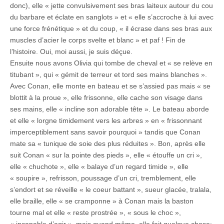
donc), elle « jette convulsivement ses bras laiteux autour du cou
du barbare et éclate en sanglots » et « elle s’accroche à lui avec
une force frénétique » et du coup, « il écrase dans ses bras aux
muscles d’acier le corps svelte et blanc » et paf ! Fin de
l’histoire. Oui, moi aussi, je suis déçue.
Ensuite nous avons Olivia qui tombe de cheval et « se relève en
titubant », qui « gémit de terreur et tord ses mains blanches ».
Avec Conan, elle monte en bateau et se s’assied pas mais « se
blottit à la proue », elle frissonne, elle cache son visage dans
ses mains, elle « incline son adorable tête ». Le bateau aborde
et elle « lorgne timidement vers les arbres » en « frissonnant
imperceptiblement sans savoir pourquoi » tandis que Conan
mate sa « tunique de soie des plus réduites ». Bon, après elle
suit Conan « sur la pointe des pieds », elle « étouffe un cri »,
elle « chuchote », elle « balaye d’un regard timide », elle
« soupire », refrisson, poussage d’un cri, tremblement, elle
s’endort et se réveille « le coeur battant », sueur glacée, tralala,
elle braille, elle « se cramponne » à Conan mais la baston
tourne mal et elle « reste prostrée », « sous le choc »,
« incapable d’agir », mais quand même, elle fait quelque chose: