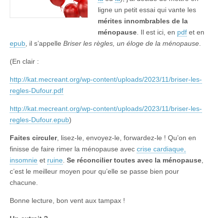
ligne un petit essai qui vante les
mérites innombrables de la
ménopause
. Il est ici, en
pdf
et en
epub
, il s’appelle
Briser les règles, un éloge de la ménopause
.
(En clair :
http://kat.mecreant.org/wp-content/uploads/2023/11/briser-les-
regles-Dufour.pdf
http://kat.mecreant.org/wp-content/uploads/2023/11/briser-les-
regles-Dufour.epub
)
Faites circuler
, lisez-le, envoyez-le, forwardez-le ! Qu’on en
finisse de faire rimer la ménopause avec
crise cardiaque,
insomnie
et
ruine
.
Se réconcilier toutes avec la ménopause
,
c’est le meilleur moyen pour qu’elle se passe bien pour
chacune.
Bonne lecture, bon vent aux tampax !