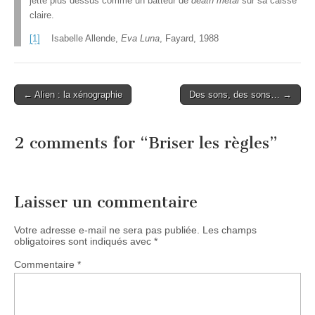
jette plus dessus comme un batteur de
death metal
sur sa caisse
claire.
[1]
Isabelle Allende,
Eva Luna
, Fayard, 1988
Post
← Alien : la xénographie
Des sons, des sons… →
navigation
2 comments for “
Briser les règles
”
Laisser un commentaire
Votre adresse e-mail ne sera pas publiée.
Les champs
obligatoires sont indiqués avec
*
Commentaire
*