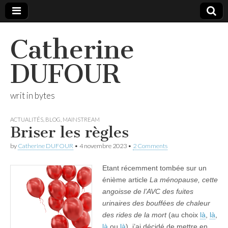
Catherine
DUFOUR
writ in bytes
ACTUALITÉS
,
BLOG
,
MAINSTREAM
Briser les règles
by
Catherine DUFOUR
•
4 novembre 2023
•
2 Comments
Etant récemment tombée sur un
énième article
La ménopause, cette
angoisse de l’AVC des fuites
urinaires des bouffées de chaleur
des rides de la mort
(au choix
là
,
là
,
là
ou
là
), j’ai décidé de mettre en