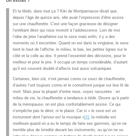
Un extrait ?
Et la libido, dans tout ça ? Kiki de Montparnasse disait que,
depuis l’âge de quinze ans, elle avait l’impression d’être assise
sur une chaufferette. C’est une façon gracieuse de désigner
l’entêtant désir qui nous investit à l’adolescence. Loin de moi
l’idée de jeter l’anathème sur le sexe mais enfin, il y a des
moments où il encombre. Quand on est dans la vingtaine, le sexe
tient le haut de l’affiche, le milieu, le bas, les petites lignes sur le
côté et la colle au dos. Il prend l’essentiel des décisions, pour le
meilleur et pour le pire. Il occupe un temps considérable, d’autant
qu’il est souvent doublé d’affects tout aussi volcaniques.
Certaines, bien sûr, n’ont jamais connu ce souci de chaufferette,
d’autres l’ont toujours connu et le connaîtront jusque sur leur lit de
mort. Mais pour la plupart d’entre nous, soyez rassurées : en
milieu de vie, la chaufferette a tendance à tiédir. Disons qu’à partir
de la ménopause, on est plus confortablement assise. Ce qui
n’empêche pas le désir, ni le plaisir. Car si «
le sexe est un
instrument dont l’amour est la musique
»
[1]
, la mélodie est
meilleure quand on a eu le temps de faire ses gammes, qu’on ne
tremble plus de timidité devant les instruments, ou qu’on ne se