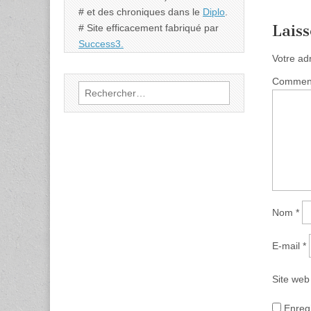
# et des chroniques dans le
Diplo
.
Lais
# Site efficacement fabriqué par
Success3.
Votre ad
Commen
Rechercher :
Nom
*
E-mail
*
Site web
Enreg