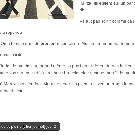
[Mirza] Ils étaient sur un ban
dit :
– Faut pas sortir comme ça !
 a répondu :
 On a bien le droit de promener son chien. Moi, je promène ma femme
’a pas insisté.
d’Inde] Je me dis que quand même, la punition préférée de nos belles nat
ode zonzon, mais déjà en phase bracelet électronique, non ? Je me dis q
t] Mon voisin d’en face vient de péter les plombs. Il veut tuer tout le mon
même de loin.
ds et pleins [cher journal] jour 2
tion