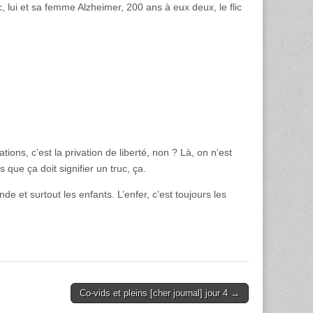
c, lui et sa femme Alzheimer, 200 ans à eux deux, le flic
.
ions, c’est la privation de liberté, non ? Là, on n’est
ue ça doit signifier un truc, ça.
de et surtout les enfants. L’enfer, c’est toujours les
Co-vids et pleins [cher journal] jour 4 →