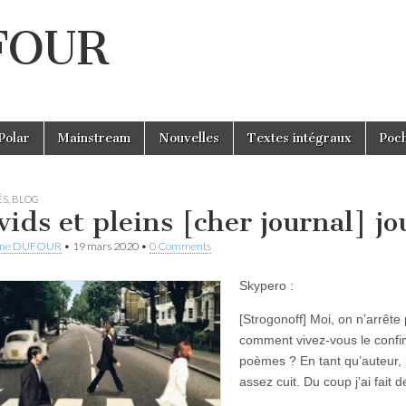
UFOUR
Polar
Mainstream
Nouvelles
Textes intégraux
Poc
ÉS
,
BLOG
vids et pleins [cher journal] jo
ine DUFOUR
•
19 mars 2020
•
0 Comments
Skypero :
[Strogonoff] Moi, on n’arrêt
comment vivez-vous le confin
poèmes ? En tant qu’auteur, 
assez cuit. Du coup j’ai fait 