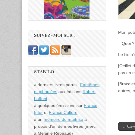
Mon pote
SUIVEZ-MOI SUR :
– Quoi ?
Le flic n
[Oeillet 
STABILO
pas en m
[Bracelet
# derniers livres parus :
Fantômes
autres, 
et giboulées
aux éditions
Robert
Laffont
# quelques émissions sur
France
Inter
et
France Culture
# un
mémoire de maîtrise
à
Post
propos d'un de mes livres (merci
← Co-vi
à Mélanie Rebeaud)
naviga