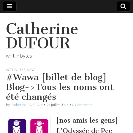
Catherine
DUFOUR
writ in bytes
ACTUALITÉS
,
BLOG
#Wawa [billet de blog]
Blog->Tous les noms ont
été changés
by
Catherine DUFOUR
•
21 juillet 2014
•
0 Comments
[nos amis les gens]
L’Odyssée de Pee