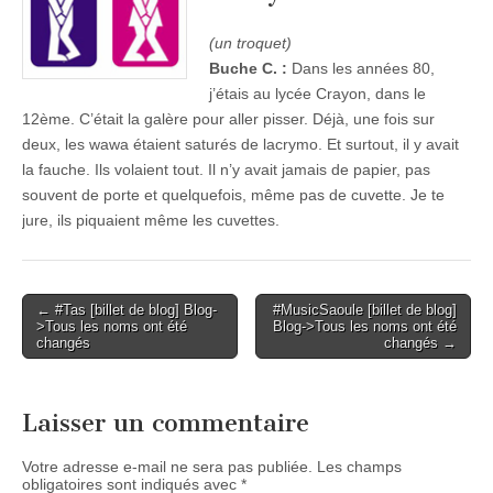
(un troquet)
Buche C. :
Dans les années 80,
j’étais au lycée Crayon, dans le
12ème. C’était la galère pour aller pisser. Déjà, une fois sur
deux, les wawa étaient saturés de lacrymo. Et surtout, il y avait
la fauche. Ils volaient tout. Il n’y avait jamais de papier, pas
souvent de porte et quelquefois, même pas de cuvette. Je te
jure, ils piquaient même les cuvettes.
Post
← #Tas [billet de blog] Blog-
#MusicSaoule [billet de blog]
>Tous les noms ont été
Blog->Tous les noms ont été
navigation
changés
changés →
Laisser un commentaire
Votre adresse e-mail ne sera pas publiée.
Les champs
obligatoires sont indiqués avec
*