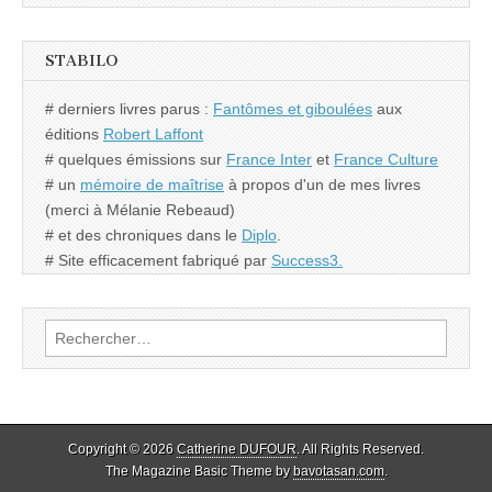
STABILO
# derniers livres parus :
Fantômes et giboulées
aux
éditions
Robert Laffont
# quelques émissions sur
France Inter
et
France Culture
# un
mémoire de maîtrise
à propos d'un de mes livres
(merci à Mélanie Rebeaud)
# et des chroniques dans le
Diplo
.
# Site efficacement fabriqué par
Success3.
Rechercher :
Copyright © 2026
Catherine DUFOUR
. All Rights Reserved.
The Magazine Basic Theme by
bavotasan.com
.