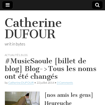
Catherine
DUFOUR
writ in bytes
ACTUALITÉS
,
BLOG
#MusicSaoule [billet de
blog] Blog->Tous les noms
ont été changés
by
Catherine DUFOUR
•
22 juillet 2014
•
0 Comments
[nos amis les gens]
Heureuche