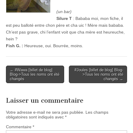
(un bar)
Silure T
: Bababa moi, mon fiche, il
est peu balloté entre chon père et cha uic ! Mère mais bababa.
Ch’est pas grave, chi l’enfant voit que cha mère est heureuche,
hein ?
Fish G. :
Heureuse, oui. Bourrée, moins.
Post
← #Wawa [billet de blog]
#Joules [billet de blog] Blog-
Blog->Tous les noms ont été
>Tous les noms ont été
navigation
changés
changés →
Laisser un commentaire
Votre adresse e-mail ne sera pas publiée.
Les champs
obligatoires sont indiqués avec
*
Commentaire
*