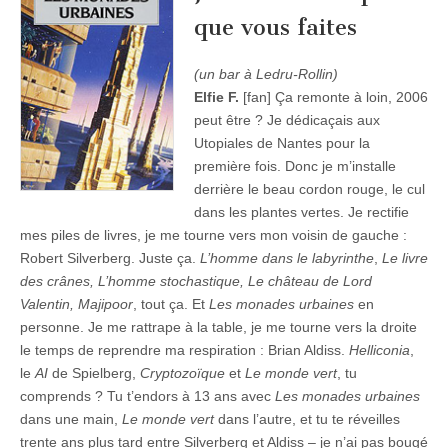
que vous faites
(un bar à Ledru-Rollin)
Elfie F.
[fan] Ça remonte à loin, 2006
peut être ? Je dédicaçais aux
Utopiales de Nantes pour la
première fois. Donc je m’installe
derrière le beau cordon rouge, le cul
dans les plantes vertes. Je rectifie
mes piles de livres, je me tourne vers mon voisin de gauche :
Robert Silverberg. Juste ça.
L’homme dans le labyrinthe
,
Le livre
des crânes, L’homme stochastique, Le château de Lord
Valentin, Majipoor
, tout ça. Et
Les monades urbaines
en
personne. Je me rattrape à la table, je me tourne vers la droite
le temps de reprendre ma respiration : Brian Aldiss.
Helliconia
,
le
AI
de Spielberg,
Cryptozoïque
et
Le monde vert
, tu
comprends ? Tu t’endors à 13 ans avec
Les monades urbaines
dans une main,
Le monde vert
dans l’autre, et tu te réveilles
trente ans plus tard entre Silverberg et Aldiss – je n’ai pas bougé