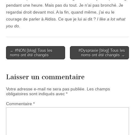
pendant une heure. Mais pas du tout. Je n’ai pas bronché. Je
regardai droit devant moi. A la fin, quand même, j’ai eu le
courage de parler à Aldiss. Ce que je lui ai dit ?
I like a lot what
you do.
Post
← #NON [blog] Tous les
#Dyspraxie [blog] Tous les
noms ont été changés
noms ont été changés →
navigation
Laisser un commentaire
Votre adresse e-mail ne sera pas publiée.
Les champs
obligatoires sont indiqués avec
*
Commentaire
*