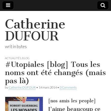
Catherine
DUFOUR
writ in bytes
ACTUALITÉS
,
BLOG
#Utopiales [blog] Tous les
noms ont été changés (mais
pas là)
by
Catherine DUFOUR
•
14 mars 2014
•
0 Comments
[nos amis les people]
J’aime beaucoup ce