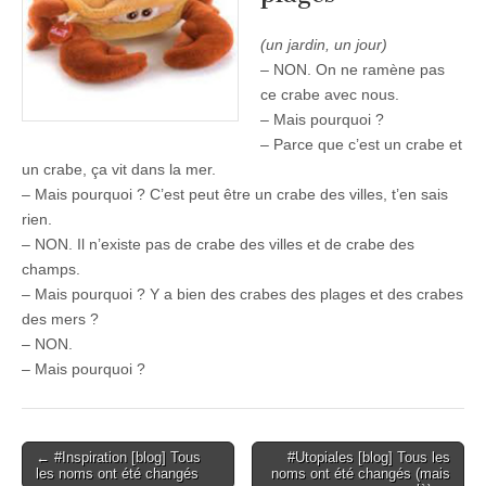
(un jardin, un jour)
– NON. On ne ramène pas
ce crabe avec nous.
– Mais pourquoi ?
– Parce que c’est un crabe et
un crabe, ça vit dans la mer.
– Mais pourquoi ? C’est peut être un crabe des villes, t’en sais
rien.
– NON. Il n’existe pas de crabe des villes et de crabe des
champs.
– Mais pourquoi ? Y a bien des crabes des plages et des crabes
des mers ?
– NON.
– Mais pourquoi ?
Post
← #Inspiration [blog] Tous
#Utopiales [blog] Tous les
les noms ont été changés
noms ont été changés (mais
navigation