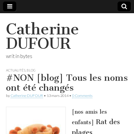
Catherine
DUFOUR
writ in bytes
ACTUALITÉS
,
BLOG
#NON [blog] Tous les noms
ont été changés
by
Catherine DUFOUR
•
13 mars 2014
•
0 Comments
[nos amis les
Rat des
enfants]
plages