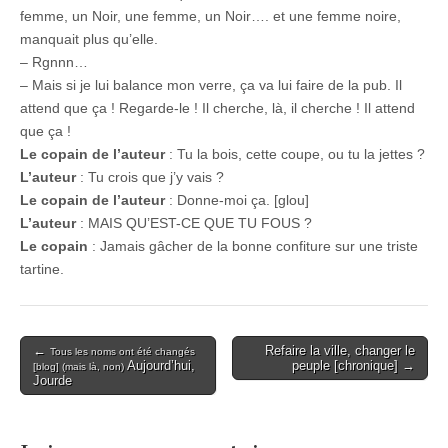
femme, un Noir, une femme, un Noir…. et une femme noire,
manquait plus qu’elle.
– Rgnnn…
– Mais si je lui balance mon verre, ça va lui faire de la pub. Il
attend que ça ! Regarde-le ! Il cherche, là, il cherche ! Il attend
que ça !
Le copain de l’auteur
: Tu la bois, cette coupe, ou tu la jettes ?
L’auteur
: Tu crois que j’y vais ?
Le copain de l’auteur
: Donne-moi ça. [glou]
L’auteur
: MAIS QU’EST-CE QUE TU FOUS ?
Le copain
: Jamais gâcher de la bonne confiture sur une triste
tartine.
Post
←
Refaire la ville, changer le
Tous les noms ont été changés
Aujourd’hui,
peuple [chronique] →
[blog] (mais là, non)
navigation
Jourde