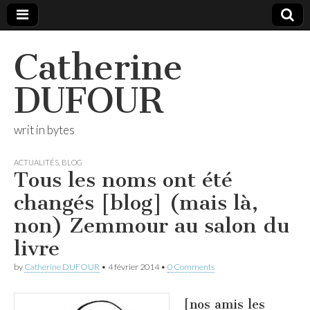
Catherine
DUFOUR
writ in bytes
ACTUALITÉS
,
BLOG
Tous les noms ont été
changés [blog] (mais là,
non) Zemmour au salon du
livre
by
Catherine DUFOUR
•
4 février 2014
•
0 Comments
[nos amis les