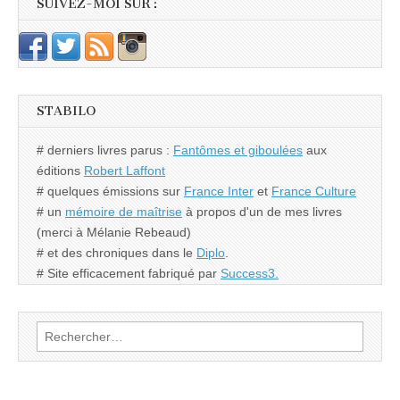
SUIVEZ-MOI SUR :
STABILO
# derniers livres parus :
Fantômes et giboulées
aux
éditions
Robert Laffont
# quelques émissions sur
France Inter
et
France Culture
# un
mémoire de maîtrise
à propos d'un de mes livres
(merci à Mélanie Rebeaud)
# et des chroniques dans le
Diplo
.
# Site efficacement fabriqué par
Success3.
Rechercher :