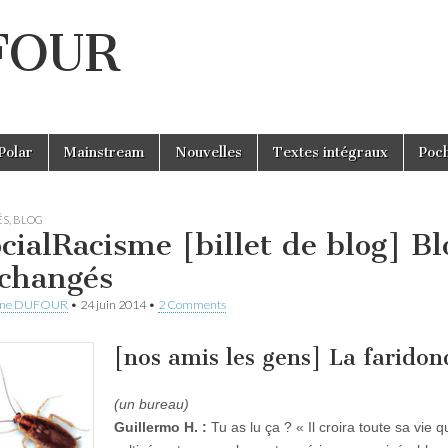
UFOUR
Polar
Mainstream
Nouvelles
Textes intégraux
Poc
ÉS
,
BLOG
cialRacisme [billet de blog] B
 changés
ine DUFOUR
•
24 juin 2014
•
2 Comments
[nos amis les gens] La farido
(un bureau)
Guillermo H. :
Tu as lu ça ? « Il croira toute sa vie 