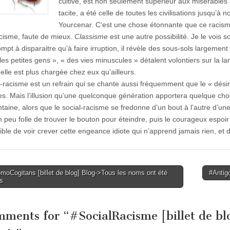
cultivé, est non seulement supérieur aux misérables
tacite, a été celle de toutes les civilisations jusqu’à
Yourcenar. C’est une chose étonnante que ce racisme s
acisme, faute de mieux.
Classisme
est une autre possibilité. Je le vois s
mpt à disparaitre qu’à faire irruption, il révèle des sous-sols largement
les petites gens », « des vies minuscules » détalent volontiers sur la lan
elle est plus chargée chez eux qu’ailleurs.
l-racisme est un refrain qui se chante aussi fréquemment que le « dés
s. Mais l’illusion qu’une quelconque génération apportera quelque ch
entaine, alors que le social-racisme se fredonne d’un bout à l’autre d’u
n peu folle de trouver le bouton pour éteindre, puis le courageux espoir
ible de voir crever cette engeance idiote qui n’apprend jamais rien, et 
oCogitans [billet de blog] Blog->Tous les noms ont été
#Antig
s
tion
mments for “
#SocialRacisme [billet de b