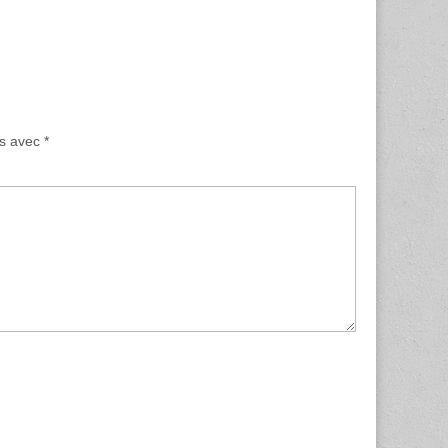
és avec
*