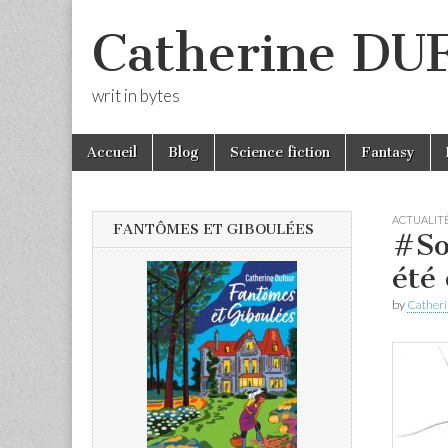
Catherine D
writ in bytes
Skip
Main
Accueil
Blog
Science fiction
Fantasy
to
menu
content
ACTUALIT
FANTÔMES ET GIBOULÉES
#So
été
by
Cather