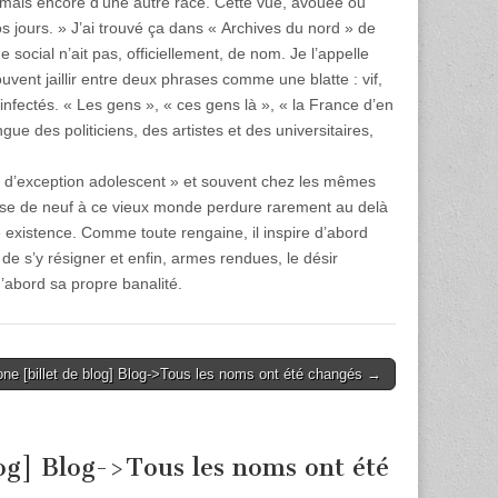
 mais encore d’une autre race. Cette vue, avouée ou
 nos jours. » J’ai trouvé ça dans « Archives du nord » de
ocial n’ait pas, officiellement, de nom. Je l’appelle
ouvent jaillir entre deux phrases comme une blatte : vif,
 infectés. « Les gens », « ces gens là », « la France d’en
gue des politiciens, des artistes et des universitaires,
ir d’exception adolescent » et souvent chez les mêmes
ose de neuf à ce vieux monde perdure rarement au delà
ne existence. Comme toute rengaine, il inspire d’abord
 de s’y résigner et enfin, armes rendues, le désir
d’abord sa propre banalité.
one [billet de blog] Blog->Tous les noms ont été changés →
log] Blog->Tous les noms ont été