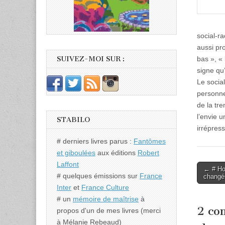
social-r
aussi pro
bas », « 
SUIVEZ-MOI SUR :
signe qu’
Le socia
personne
de la tr
l’envie u
STABILO
irrépress
# derniers livres parus :
Fantômes
et giboulées
aux éditions
Robert
Laffont
Post
← # Hom
# quelques émissions sur
France
changé
naviga
Inter
et
France Culture
# un
mémoire de maîtrise
à
2 co
propos d'un de mes livres (merci
à Mélanie Rebeaud)