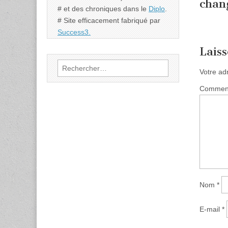
chan
# et des chroniques dans le
Diplo
.
# Site efficacement fabriqué par
Success3.
Lais
Rechercher :
Votre ad
Commen
Nom
*
E-mail
*