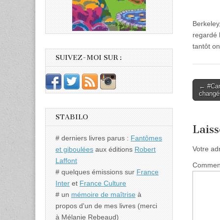
Berkeley
regardé 
tantôt on
SUIVEZ-MOI SUR :
Post
← #Camb
changé
naviga
STABILO
Lais
# derniers livres parus :
Fantômes
Votre ad
et giboulées
aux éditions
Robert
Laffont
Commen
# quelques émissions sur
France
Inter
et
France Culture
# un
mémoire de maîtrise
à
propos d'un de mes livres (merci
à Mélanie Rebeaud)