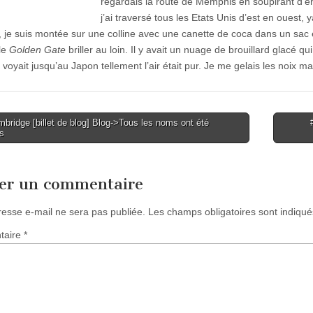
regardais la route de Memphis en soupirant d’envi
j’ai traversé tous les Etats Unis d’est en ouest,
, je suis montée sur une colline avec une canette de coca dans un sac e
le
Golden Gate
briller au loin. Il y avait un nuage de brouillard glacé qui
 voyait jusqu’au Japon tellement l’air était pur. Je me gelais les noix m
ridge [billet de blog] Blog->Tous les noms ont été
s
tion
ser un commentaire
resse e-mail ne sera pas publiée.
Les champs obligatoires sont indiqu
taire
*