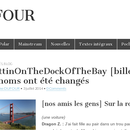
UFOUR
Polar
Mainstream
Nouvelles
Textes intégraux
Poc
ÉS
,
BLOG
ttinOnTheDockOfTheBay [bille
 noms ont été changés
ine DUFOUR
•
3 juillet 2014
•
0 Comments
[nos amis les gens] Sur la 
(une voiture)
Dragon Z. :
J’ai fait fille au pair dans un trou 