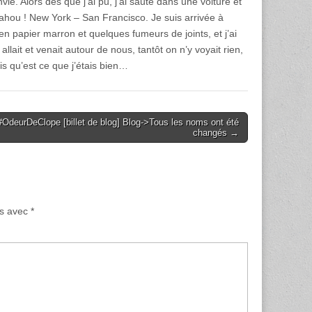
e. Alors dès que j’ai pu, j’ai sauté dans une voiture et
 yahou ! New York – San Francisco. Je suis arrivée à
n papier marron et quelques fumeurs de joints, et j’ai
 allait et venait autour de nous, tantôt on n’y voyait rien,
ais qu’est ce que j’étais bien…
#OdeurDeClope [billet de blog] Blog->Tous les noms ont été
changés →
és avec
*