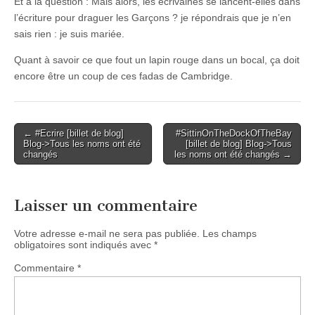
Et à la question : Mais alors, les écrivaines se lancent-elles dans
l’écriture pour draguer les Garçons ? je répondrais que je n’en
sais rien : je suis mariée.
Quant à savoir ce que fout un lapin rouge dans un bocal, ça doit
encore être un coup de ces fadas de Cambridge.
Post
← #Ecrire [billet de blog]
#SittinOnTheDockOfTheBay
Blog->Tous les noms ont été
[billet de blog] Blog->Tous
navigation
changés
les noms ont été changés →
Laisser un commentaire
Votre adresse e-mail ne sera pas publiée.
Les champs
obligatoires sont indiqués avec
*
Commentaire
*