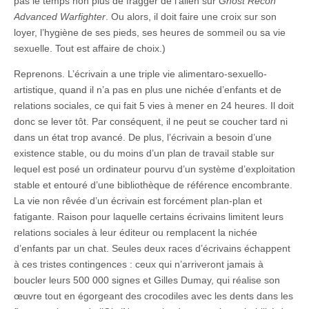
pas le temps non plus de fragger de l’alien sur
Ghost Recon
Advanced Warfighter
. Ou alors, il doit faire une croix sur son
loyer, l’hygiène de ses pieds, ses heures de sommeil ou sa vie
sexuelle. Tout est affaire de choix.)
Reprenons. L’écrivain a une triple vie alimentaro-sexuello-
artistique, quand il n’a pas en plus une nichée d’enfants et de
relations sociales, ce qui fait 5 vies à mener en 24 heures. Il doit
donc se lever tôt. Par conséquent, il ne peut se coucher tard ni
dans un état trop avancé. De plus, l’écrivain a besoin d’une
existence stable, ou du moins d’un plan de travail stable sur
lequel est posé un ordinateur pourvu d’un système d’exploitation
stable et entouré d’une bibliothèque de référence encombrante.
La vie non rêvée d’un écrivain est forcément plan-plan et
fatigante. Raison pour laquelle certains écrivains limitent leurs
relations sociales à leur éditeur ou remplacent la nichée
d’enfants par un chat. Seules deux races d’écrivains échappent
à ces tristes contingences : ceux qui n’arriveront jamais à
boucler leurs 500 000 signes et Gilles Dumay, qui réalise son
œuvre tout en égorgeant des crocodiles avec les dents dans les