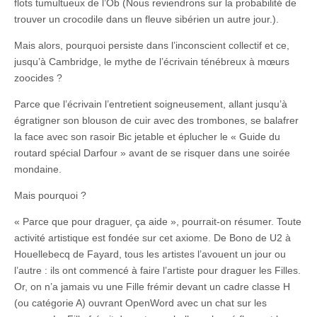
flots tumultueux de l’Ob (Nous reviendrons sur la probabilité de
trouver un crocodile dans un fleuve sibérien un autre jour.).
Mais alors, pourquoi persiste dans l’inconscient collectif et ce,
jusqu’à Cambridge, le mythe de l’écrivain ténébreux à mœurs
zoocides ?
Parce que l’écrivain l’entretient soigneusement, allant jusqu’à
égratigner son blouson de cuir avec des trombones, se balafrer
la face avec son rasoir Bic jetable et éplucher le « Guide du
routard spécial Darfour » avant de se risquer dans une soirée
mondaine.
Mais pourquoi ?
« Parce que pour draguer, ça aide », pourrait-on résumer. Toute
activité artistique est fondée sur cet axiome. De Bono de U2 à
Houellebecq de Fayard, tous les artistes l’avouent un jour ou
l’autre : ils ont commencé à faire l’artiste pour draguer les Filles.
Or, on n’a jamais vu une Fille frémir devant un cadre classe H
(ou catégorie A) ouvrant OpenWord avec un chat sur les