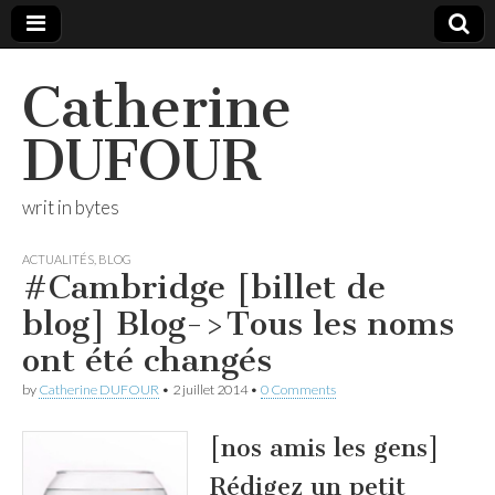
Catherine
DUFOUR
writ in bytes
ACTUALITÉS
,
BLOG
#Cambridge [billet de
blog] Blog->Tous les noms
ont été changés
by
Catherine DUFOUR
•
2 juillet 2014
•
0 Comments
[nos amis les gens]
Rédigez un petit