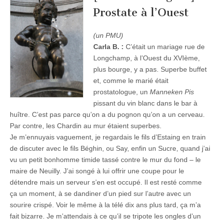
Prostate à l’Ouest
(un PMU)
Carla B. :
C’était un mariage rue de
Longchamp, à l’Ouest du XVIème,
plus bourge, y a pas. Superbe buffet
et, comme le marié était
prostatologue, un
Manneken Pis
pissant du vin blanc dans le bar à
huître. C’est pas parce qu’on a du pognon qu’on a un cerveau.
Par contre, les Chardin au mur étaient superbes.
Je m’ennuyais vaguement, je regardais le fils d’Estaing en train
de discuter avec le fils Béghin, ou Say, enfin un Sucre, quand j’ai
vu un petit bonhomme timide tassé contre le mur du fond – le
maire de Neuilly. J’ai songé à lui offrir une coupe pour le
détendre mais un serveur s’en est occupé. Il est resté comme
ça un moment, à se dandiner d’un pied sur l’autre avec un
sourire crispé. Voir le même à la télé dix ans plus tard, ça m’a
fait bizarre. Je m’attendais à ce qu’il se tripote les ongles d’un