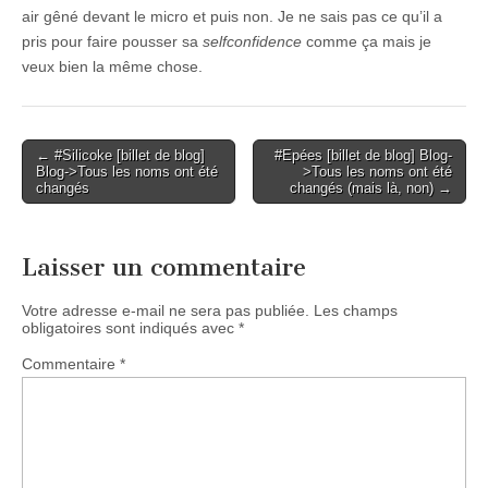
air gêné devant le micro et puis non. Je ne sais pas ce qu’il a
pris pour faire pousser sa
selfconfidence
comme ça mais je
veux bien la même chose.
Post
← #Silicoke [billet de blog]
#Epées [billet de blog] Blog-
Blog->Tous les noms ont été
>Tous les noms ont été
navigation
changés
changés (mais là, non) →
Laisser un commentaire
Votre adresse e-mail ne sera pas publiée.
Les champs
obligatoires sont indiqués avec
*
Commentaire
*