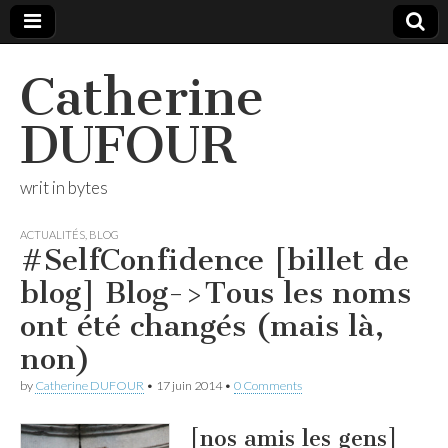
Catherine
DUFOUR
writ in bytes
ACTUALITÉS
,
BLOG
#SelfConfidence [billet de
blog] Blog->Tous les noms
ont été changés (mais là,
non)
by
Catherine DUFOUR
•
17 juin 2014
•
0 Comments
[nos amis les gens]