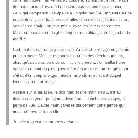
sans les trouver, les veines au coude et au poignet, et sur le dos
de mes mains. J’avais à la bouche tous les poèmes d’amour,
ceux qui comparent une épaule à un galet mouillé, un ventre à une
coupe de vin, des hanches aux ailes d’un oiseau ; j’étais enivrée,
saoulée de chair – on joue mieux avec les jouets des autres.
Mais, en passant un doigt le long de mon tibia, j’ai vu la jambe de
ma fille.
Cette enfant est morte jeune ; elle n’a pas atteint l’âge où j’aurais
pu la jalouser. Mais je me souviens qu’un des derniers matins,
alors qu’assise au bord de son lit, elle cherchait en baillant une
sandale du bout du pied, j’avais été émue par ce mollet grêle qui
s’était d’un coup allongé, musclé, arrondi, et à l’avant duquel
lequel l’os ne saillait plus.
Assise sur la terrasse, le dos rond et une main en auvent au
dessus des yeux, je regarde devant moi le ciel sans nuages, à
perte de vue. L’autre main caresse doucement cette jambe qui
aurait dû revenir à ma fille.
Je suis la gardienne de mes enfants.