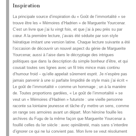
Inspiration
La principale source d’inspiration du « Goût de l’immortalité » se
trouve être les « Mémoires d’Hadrien » de Marguerite Yourcenar.
C’est un livre que j’ai lu vingt fois, et que j’ai à peu près su par
cœur. A la première lecture, j’avais été séduite par son style
hiératique imitant une version latine. Chaque lecture suivante a été
l’occasion de découvrir un nouvel aspect du génie de Marguerite
Yourcenar, aussi à l’aise dans le décryptage des intrigues
politiques que dans la description du simple bonheur d’être, et qui
cousait toutes ses lignes avec un fil très mince mais continu
d’humour froid – qu’elle appelait sûrement esprit. Je n’espère pas
jamais parvenir à une si parfaite limpidité de style mais j’ai écrit «
Le goût de l’immortalité » comme un hommage ; un à la manière
de. Toutes proportions gardées, « Le goût de l’immortalité » se
veut un « Mémoires d’Hadrien » futuriste : une vieille personne
raconte sa lointaine jeunesse et tâche d’y mettre un sens, comme
on range ses armoires avant un départ. Mon héroïne fouille les
archives du Fugu de la même façon que Marguerite Yourcenar a
fouillé celles du Ier siècle : avec opiniâtreté, mais sans s’interdire
d’ignorer ce qui ne lui convient pas. Mon livre se veut résolument