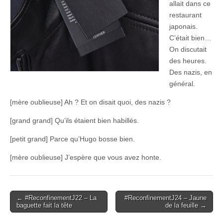
allait dans ce
restaurant
japonais.
C’était bien…
On discutait
des heures.
Des nazis, en
général.
[mère oublieuse] Ah ? Et on disait quoi, des nazis ?
[grand grand] Qu’ils étaient bien habillés.
[petit grand] Parce qu’Hugo bosse bien.
[mère oublieuse] J’espère que vous avez honte.
Post
← #ReconfinementJ22 – La
#ReconfinementJ24 – Jaune
baguette fait la tête
de la feuille →
navigation