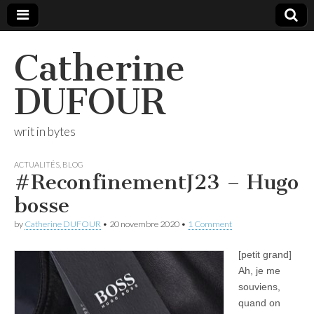
Catherine
DUFOUR
writ in bytes
ACTUALITÉS
,
BLOG
#ReconfinementJ23 – Hugo
bosse
by
Catherine DUFOUR
•
20 novembre 2020
•
1 Comment
[petit grand]
Ah, je me
souviens,
quand on