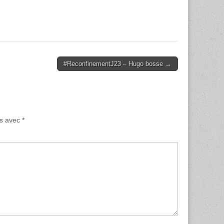
#ReconfinementJ23 – Hugo bosse →
és avec
*