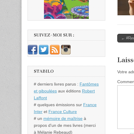
SUIVEZ-MOI SUR :
Post
← #Rec
naviga
Lais
STABILO
Votre ad
Commen
# derniers livres parus :
Fantômes
et giboulées
aux éditions
Robert
Laffont
# quelques émissions sur
France
Inter
et
France Culture
# un
mémoire de maîtrise
à
propos d'un de mes livres (merci
à Mélanie Rebeaud)