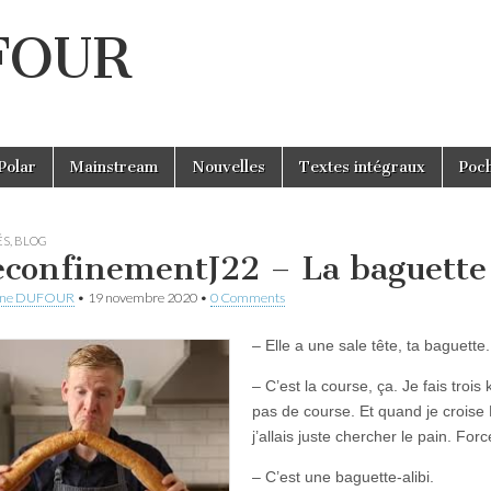
UFOUR
Polar
Mainstream
Nouvelles
Textes intégraux
Poc
ÉS
,
BLOG
confinementJ22 – La baguette f
ine DUFOUR
•
19 novembre 2020
•
0 Comments
– Elle a une sale tête, ta baguette.
– C’est la course, ça. Je fais trois
pas de course. Et quand je croise 
j’allais juste chercher le pain. For
– C’est une baguette-alibi.