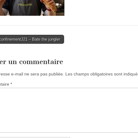
onfinementJ21 – Bate the jungler
tion
ser un commentaire
resse e-mail ne sera pas publiée.
Les champs obligatoires sont indiqu
taire
*