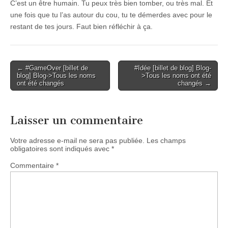
C’est un être humain. Tu peux très bien tomber, ou très mal. Et
une fois que tu l’as autour du cou, tu te démerdes avec pour le
restant de tes jours. Faut bien réfléchir à ça.
Post
← #GameOver [billet de
#Idée [billet de blog] Blog-
blog] Blog->Tous les noms
>Tous les noms ont été
navigation
ont été changés
changés →
Laisser un commentaire
Votre adresse e-mail ne sera pas publiée.
Les champs
obligatoires sont indiqués avec
*
Commentaire
*