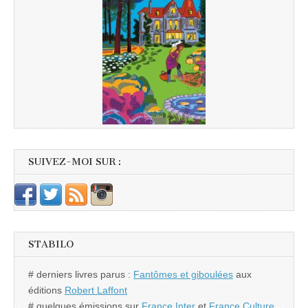
SUIVEZ-MOI SUR :
STABILO
# derniers livres parus :
Fantômes et giboulées
aux
éditions
Robert Laffont
# quelques émissions sur
France Inter
et
France Culture