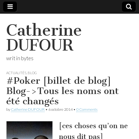
Catherine
DUFOUR
writ in bytes
ACTUALITÉS
,
BLOG
#Poker [billet de blog]
Blog->Tous les noms ont
été changés
by
Catherine DUFOUR
•
6 octobre 2014
•
0 Comments
[ces choses qu’on ne
nous dit pas]