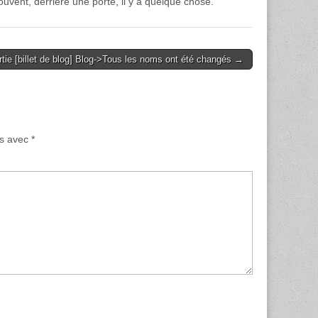
uvent, derrière une porte, il y a quelque chose.
tie [billet de blog] Blog->Tous les noms ont été changés →
és avec
*