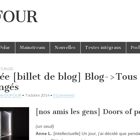
UFOUR
Polar
Mainstream
Nouvelles
Textes intégraux
Poc
ÉS
,
BLOG
ée [billet de blog] Blog->Tous
ngés
ine DUFOUR
•
7 octobre 2014
•
0 Comments
[nos amis les gens] Doors of p
(un seuil)
Anne L.
[intellectuelle] Un jour, j’ai décidé que penda