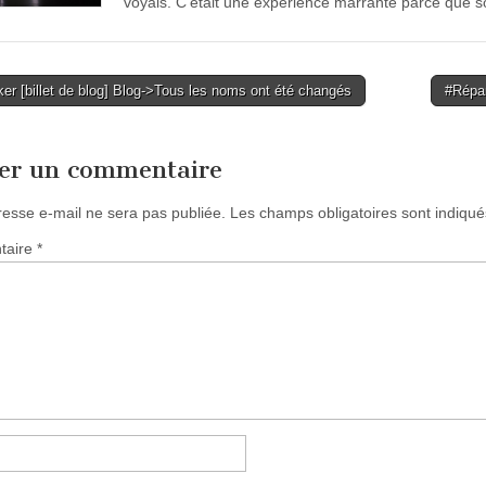
voyais. C’était une expérience marrante parce que so
r [billet de blog] Blog->Tous les noms ont été changés
#Répar
tion
ser un commentaire
resse e-mail ne sera pas publiée.
Les champs obligatoires sont indiqu
taire
*