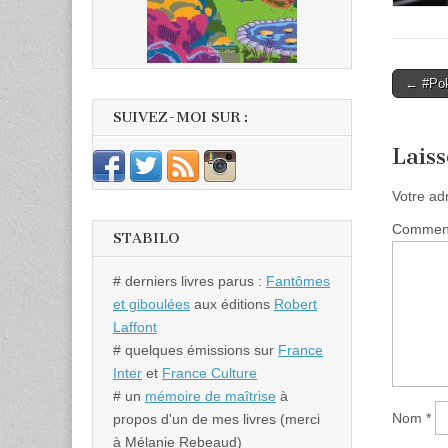
Post
← #Poke
naviga
SUIVEZ-MOI SUR :
Lais
Votre ad
Commen
STABILO
# derniers livres parus :
Fantômes
et giboulées
aux éditions
Robert
Laffont
# quelques émissions sur
France
Inter
et
France Culture
# un
mémoire de maîtrise
à
Nom
*
propos d'un de mes livres (merci
à Mélanie Rebeaud)