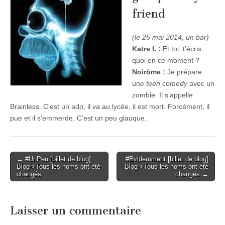
friend
(le 25 mai 2014, un bar)
Katre I. :
Et toi, t’écris
quoi en ce moment ?
Noirôme :
Je prépare
une
teen comedy
avec un
zombie. Il s’appelle
Brainless. C’est un ado, il va au lycée, il est mort. Forcément, il
pue et il s’emmerde. C’est un peu glauque.
Post
← #UnPeu [billet de blog]
#Evidemment [billet de blog]
Blog->Tous les noms ont été
Blog->Tous les noms ont été
navigation
changés
changés →
Laisser un commentaire