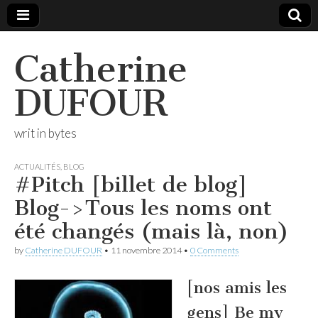
Catherine
DUFOUR
writ in bytes
ACTUALITÉS
,
BLOG
#Pitch [billet de blog]
Blog->Tous les noms ont
été changés (mais là, non)
by
Catherine DUFOUR
•
11 novembre 2014
•
0 Comments
[nos amis les
gens] Be my