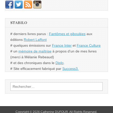
STABILO
# derniers livres parus :
Fantômes et giboulées
aux
éditions
Robert Laffont
# quelques émissions sur
France Inter
et
France Culture
# un
mémoire de maîtrise
à propos d'un de mes livres
(merci à Mélanie Rebeaud)
# et des chroniques dans le
Diplo
.
# Site efficacement fabriqué par
Success3.
Rechercher :
Copyright © 2026
Catherine DUFOUR
. All Rights Reserved.