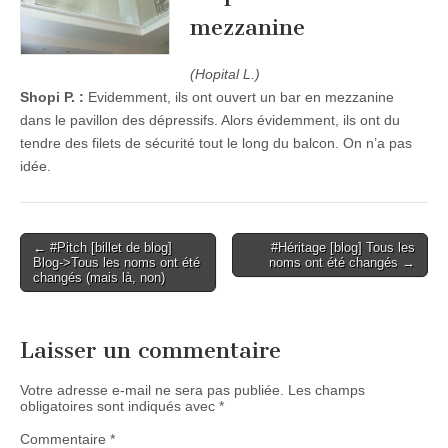
mezzanine
(Hopital L.)
Shopi P. :
Evidemment, ils ont ouvert un bar en mezzanine
dans le pavillon des dépressifs. Alors évidemment, ils ont du
tendre des filets de sécurité tout le long du balcon. On n’a pas
idée.
Post
← #Pitch [billet de blog]
#Héritage [blog] Tous les
Blog->Tous les noms ont été
noms ont été changés →
navigation
changés (mais là, non)
Laisser un commentaire
Votre adresse e-mail ne sera pas publiée.
Les champs
obligatoires sont indiqués avec
*
Commentaire
*