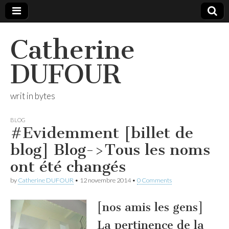
Catherine
DUFOUR
writ in bytes
BLOG
#Evidemment [billet de
blog] Blog->Tous les noms
ont été changés
by
Catherine DUFOUR
•
12 novembre 2014
•
0 Comments
[nos amis les gens]
La pertinence de la