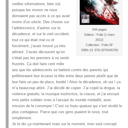
vieilles informations, bien sûr,
puisque les monos ne nous
donnaient pas accès à ce qui avait
moins d’un siècle. Des choses sur
l’adolescence, d’autres sur la
544 pages
décadence, et sur le vieil occident,
Editeur : Folio (1 mars
tout ce qui était mal vu et
2012)
Collection : Folio SF
forcément, j’avais trouvé ça très
ISBN-13: 978-2070445769
attirant. J’avais découvert qu’on
n’était pas les premiers à se sentir
frustrés. Ca doit faire cent mille
ans que les adolescents se battent contre des parents qui
préfèreraient leur écraser la tête entre deux pierres plutôt que de
leur faire un peu de place, bordel ! Alors la décadence, oh oui ! ça
m’a beaucoup attiré. J’ai décidé de copier. J’ai copié la drogue, la
violence gratuite, la musique instinctive, la crasse, et j’ai envoyé
mes petits soldats ivres à l’assaut du monde médaillé, avec
mission de le corrompre ! C’est ce foutu quatuor qui s’est révélé le
plus contagieux. Parce que ces gens puaient le sexe, tout
simplement.
Je te dis ça maintenant mais sur le moment, mon seul concept