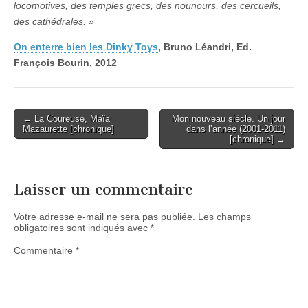
locomotives, des temples grecs, des nounours, des cercueils,
des cathédrales.
»
On enterre bien les Dinky Toys
, Bruno Léandri, Ed.
François Bourin, 2012
Post
← La Coureuse, Maïa
Mon nouveau siècle. Un jour
Mazaurette [chronique]
dans l’année (2001-2011)
navigation
[chronique] →
Laisser un commentaire
Votre adresse e-mail ne sera pas publiée.
Les champs
obligatoires sont indiqués avec
*
Commentaire
*