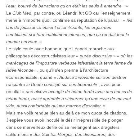
l’eau, bourré de batraciens qu’on était les seuls à entendre.
»
Le
Club Med
, par contre, où Léandri fut GO car l’enseignement
mène à n’importe quoi, confirme sa réputation de lupanar : «
les
cris de jouissance étaient si tonitruants, les orgasmes
semblaient si interminablement intenses, que ça rendait tout le
monde nerveux
. »
Le style coule avec bonheur, que Léandri reproche aux
philosophes déconstructivistes leur «
purée discursive
» «
où les
marécages de l’imposture verbeuse infestaient la terre ferme de
l’idée féconde
« , ou qu’il s’en prenne à l’architecture
écoresponsable, quand «
l’Audace innovante sur son destrier
rencontre le Doute constipé sur son bourricot
« , avec pour
résultat «
une alcôve aveugle de béton tordu avec des bancs de
béton tordu, aussi agréable à séjourner qu’une cuve de mazout
vide, aussi confortable qu’une marche d’escalier.
»
Mais me voilà rendue bien au delà de mon quota de citations.
J’espère vous avoir inoculé le désir irrépressible de plonger
dans ce merveilleux défilé où se mélangent aux dragsters
californiens «
des Saintes Vierges, des dinosaures, des