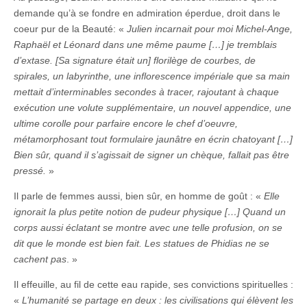
demande qu’à se fondre en admiration éperdue, droit dans le
coeur pur de la Beauté: «
Julien incarnait pour moi Michel-Ange,
Raphaël et Léonard dans une même paume […] je tremblais
d’extase. [Sa signature était un] florilège de courbes, de
spirales, un labyrinthe, une inflorescence impériale que sa main
mettait d’interminables secondes à tracer, rajoutant à chaque
exécution une volute supplémentaire, un nouvel appendice, une
ultime corolle pour parfaire encore le chef d’oeuvre,
métamorphosant tout formulaire jaunâtre en écrin chatoyant […]
Bien sûr, quand il s’agissait de signer un chèque, fallait pas être
pressé.
»
Il parle de femmes aussi, bien sûr, en homme de goût : «
Elle
ignorait la plus petite notion de pudeur physique […] Quand un
corps aussi éclatant se montre avec une telle profusion, on se
dit que le monde est bien fait. Les statues de Phidias ne se
cachent pas
. »
Il effeuille, au fil de cette eau rapide, ses convictions spirituelles :
«
L’humanité se partage en deux : les civilisations qui élèvent les