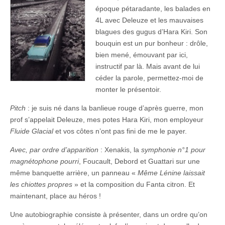
époque pétaradante, les balades en
4L avec Deleuze et les mauvaises
blagues des gugus d’Hara Kiri. Son
bouquin est un pur bonheur : drôle,
bien mené, émouvant par ici,
instructif par là. Mais avant de lui
céder la parole, permettez-moi de
monter le présentoir.
Pitch
: je suis né dans la banlieue rouge d’après guerre, mon
prof s’appelait Deleuze, mes potes Hara Kiri, mon employeur
Fluide Glacial
et vos côtes n’ont pas fini de me le payer.
Avec, par ordre d’apparition
: Xenakis, la
symphonie n°1 pour
magnétophone pourri
, Foucault, Debord et Guattari sur une
même banquette arrière, un panneau «
Même Lénine laissait
les chiottes propres
» et la composition du Fanta citron. Et
maintenant, place au héros !
Une autobiographie consiste à présenter, dans un ordre qu’on