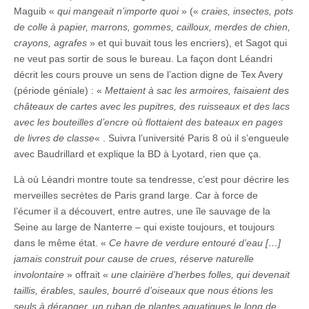
Maguib «
qui mangeait n’importe quoi
» («
craies, insectes, pots
de colle à papier, marrons, gommes, cailloux, merdes de chien,
crayons, agrafes
» et qui buvait tous les encriers), et Sagot qui
ne veut pas sortir de sous le bureau. La façon dont Léandri
décrit les cours prouve un sens de l’action digne de Tex Avery
(période géniale) : «
Mettaient à sac les armoires, faisaient des
châteaux de cartes avec les pupitres, des ruisseaux et des lacs
avec les bouteilles d’encre où flottaient des bateaux en pages
de livres de classe
« . Suivra l’université Paris 8 où il s’engueule
avec Baudrillard et explique la BD à Lyotard, rien que ça.
Là où Léandri montre toute sa tendresse, c’est pour décrire les
merveilles secrètes de Paris grand large. Car à force de
l’écumer il a découvert, entre autres, une île sauvage de la
Seine au large de Nanterre – qui existe toujours, et toujours
dans le même état. «
Ce havre de verdure entouré d’eau […]
jamais construit pour cause de crues, réserve naturelle
involontaire
» offrait «
une clairière d’herbes folles, qui devenait
taillis, érables, saules, bourré d’oiseaux que nous étions les
seuls à déranger, un ruban de plantes aquatiques le long de