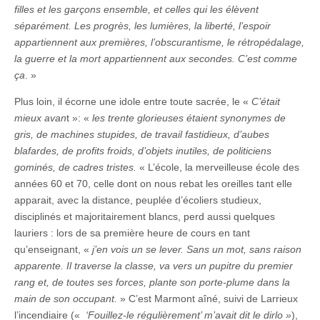
filles et les garçons ensemble, et celles qui les élèvent
séparément. Les progrès, les lumières, la liberté, l’espoir
appartiennent aux premières, l’obscurantisme, le rétropédalage,
la guerre et la mort appartiennent aux secondes. C’est comme
ça
. »
Plus loin, il écorne une idole entre toute sacrée, le «
C’était
mieux avan
t »: «
les trente glorieuses étaient synonymes de
gris, de machines stupides, de travail fastidieux, d’aubes
blafardes, de profits froids, d’objets inutiles, de politiciens
gominés, de cadres tristes.
« L’école, la merveilleuse école des
années 60 et 70, celle dont on nous rebat les oreilles tant elle
apparait, avec la distance, peuplée d’écoliers studieux,
disciplinés et majoritairement blancs, perd aussi quelques
lauriers : lors de sa première heure de cours en tant
qu’enseignant, «
j’en vois un se lever. Sans un mot, sans raison
apparente. Il traverse la classe, va vers un pupitre du premier
rang et, de toutes ses forces, plante son porte-plume dans la
main de son occupant.
» C’est Marmont aîné, suivi de Larrieux
l’incendiaire («
‘Fouillez-le régulièrement’ m’avait dit le dirlo »
),