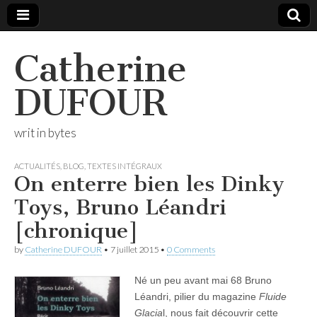
Catherine
DUFOUR
writ in bytes
ACTUALITÉS
,
BLOG
,
TEXTES INTÉGRAUX
On enterre bien les Dinky
Toys, Bruno Léandri
[chronique]
by
Catherine DUFOUR
•
7 juillet 2015
•
0 Comments
Né un peu avant mai 68 Bruno
Léandri, pilier du magazine
Fluide
Glacia
l, nous fait découvrir cette