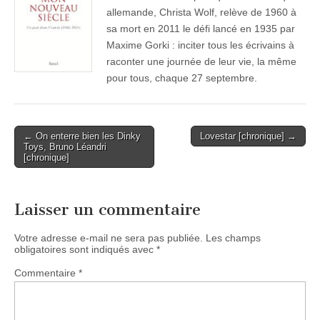
allemande, Christa Wolf, relève de 1960 à
sa mort en 2011 le défi lancé en 1935 par
Maxime Gorki : inciter tous les écrivains à
raconter une journée de leur vie, la même
pour tous, chaque 27 septembre.
Post
← On enterre bien les Dinky
Lovestar [chronique] →
Toys, Bruno Léandri
navigation
[chronique]
Laisser un commentaire
Votre adresse e-mail ne sera pas publiée.
Les champs
obligatoires sont indiqués avec
*
Commentaire
*