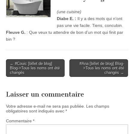
(une cuisine)
Diabe E. :
Il y a des mots qui n’ont
pas une vie facile. Tiens, concubin.
Fleuve G.
: Que veux tu attendre de bon d’un mot qui finit par
bin ?
Post
← #Couic [billet de blog]
#Ana [billet de blog] Blog-
Blog->Tous les noms ont été
>Tous les noms ont été
navigation
changés
changés →
Laisser un commentaire
Votre adresse e-mail ne sera pas publiée.
Les champs
obligatoires sont indiqués avec
*
Commentaire
*