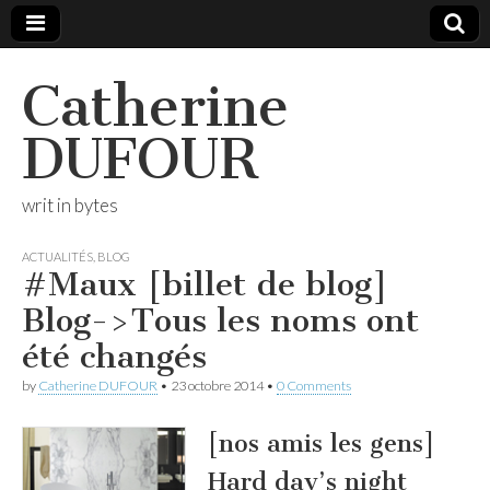
Catherine
DUFOUR
writ in bytes
ACTUALITÉS
,
BLOG
#Maux [billet de blog]
Blog->Tous les noms ont
été changés
by
Catherine DUFOUR
•
23 octobre 2014
•
0 Comments
[nos amis les gens]
Hard day’s night