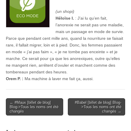
(un shopi)
Héloïse I.
: J’ai lu qu’en fait,
l’anorexie ne serait pas une maladie,
mais un passage en mode de survie.
Parce que pendant cent mille ans, quand la nourriture se faisait
rare, il fallait migrer, loin et à pied. Donc, les femmes passaient
en mode « j’ai pas faim », « je ne tombe pas enceinte » et je
marche. Ce serait pour ça que les anorexiques, outre qu’elles
ne mangent rien, arrêtent d’ovuler et marchent comme des
tombereaux pendant des heures.
Orem P. :
Ma machine à laver me fait ça, aussi.
Post
← #Maux [billet de blog]
#Babel [billet de blog] Blog-
Blog->Tous les noms ont été
>Tous les noms ont été
navigation
changés
changés →