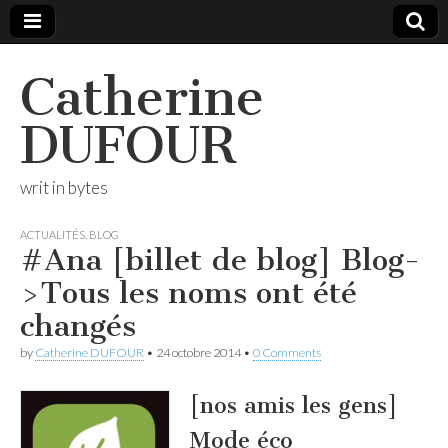
Catherine
DUFOUR
writ in bytes
ACTUALITÉS
,
BLOG
#Ana [billet de blog] Blog-
>Tous les noms ont été
changés
by
Catherine DUFOUR
•
24 octobre 2014
•
0 Comments
[nos amis les gens]
Mode éco