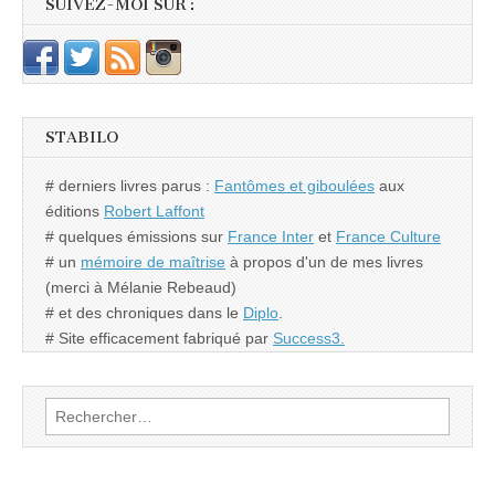
SUIVEZ-MOI SUR :
STABILO
# derniers livres parus :
Fantômes et giboulées
aux
éditions
Robert Laffont
# quelques émissions sur
France Inter
et
France Culture
# un
mémoire de maîtrise
à propos d'un de mes livres
(merci à Mélanie Rebeaud)
# et des chroniques dans le
Diplo
.
# Site efficacement fabriqué par
Success3.
Rechercher :