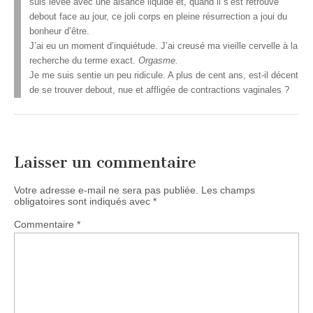
suis levée avec une aisance liquide et, quand il s’est retrouvé
debout face au jour, ce joli corps en pleine résurrection a joui du
bonheur d’être.
J’ai eu un moment d’inquiétude. J’ai creusé ma vieille cervelle à la
recherche du terme exact.
Orgasme.
Je me suis sentie un peu ridicule. A plus de cent ans, est-il décent
de se trouver debout, nue et affligée de contractions vaginales ?
Laisser un commentaire
Votre adresse e-mail ne sera pas publiée.
Les champs
obligatoires sont indiqués avec
*
Commentaire
*