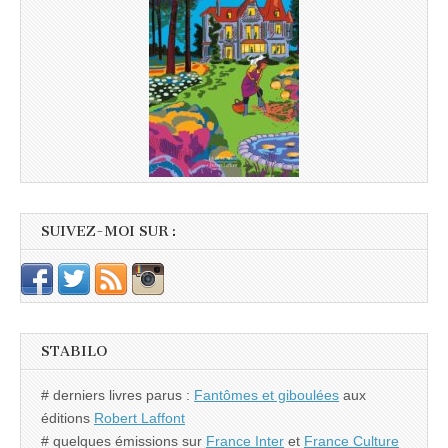
SUIVEZ-MOI SUR :
STABILO
# derniers livres parus :
Fantômes et giboulées
aux
éditions
Robert Laffont
# quelques émissions sur
France Inter
et
France Culture