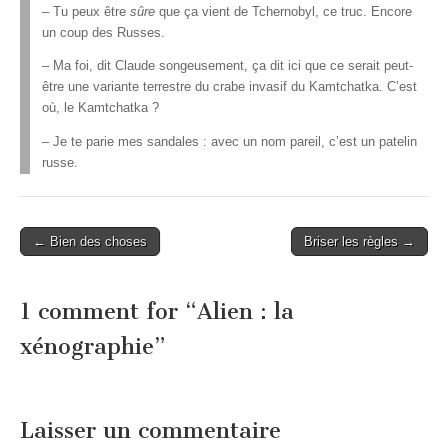
– Tu peux être
sûre
que ça vient de Tchernobyl, ce truc. Encore
un coup des Russes.
– Ma foi, dit Claude songeusement, ça dit ici que ce serait peut-
être une variante terrestre du crabe invasif du Kamtchatka. C’est
où, le Kamtchatka ?
– Je te parie mes sandales : avec un nom pareil, c’est un patelin
russe.
Post
← Bien des choses
Briser les règles →
navigation
1 comment for “
Alien : la
xénographie
”
Laisser un commentaire