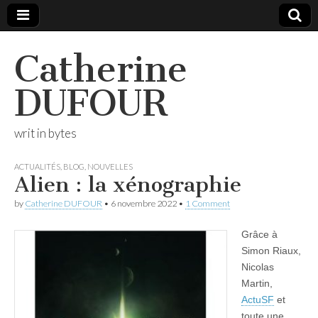
Catherine
DUFOUR
writ in bytes
ACTUALITÉS
,
BLOG
,
NOUVELLES
Alien : la xénographie
by
Catherine DUFOUR
•
6 novembre 2022
•
1 Comment
Grâce à
Simon Riaux,
Nicolas
Martin,
ActuSF
et
toute une