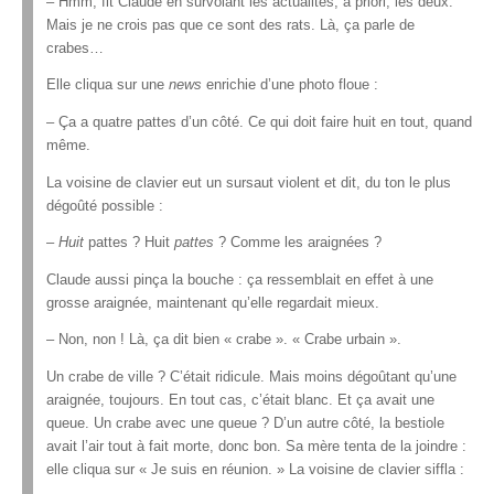
– Hmm, fit Claude en survolant les actualités, a priori, les deux.
Mais je ne crois pas que ce sont des rats. Là, ça parle de
crabes…
Elle cliqua sur une
news
enrichie d’une photo floue :
– Ça a quatre pattes d’un côté. Ce qui doit faire huit en tout, quand
même.
La voisine de clavier eut un sursaut violent et dit, du ton le plus
dégoûté possible :
–
Huit
pattes ? Huit
pattes
? Comme les araignées ?
Claude aussi pinça la bouche : ça ressemblait en effet à une
grosse araignée, maintenant qu’elle regardait mieux.
– Non, non ! Là, ça dit bien « crabe ». « Crabe urbain ».
Un crabe de ville ? C’était ridicule. Mais moins dégoûtant qu’une
araignée, toujours. En tout cas, c’était blanc. Et ça avait une
queue. Un crabe avec une queue ? D’un autre côté, la bestiole
avait l’air tout à fait morte, donc bon. Sa mère tenta de la joindre :
elle cliqua sur « Je suis en réunion. » La voisine de clavier siffla :