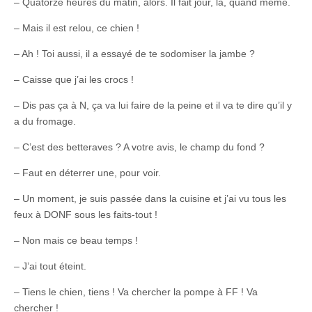
– Quatorze heures du matin, alors. Il fait jour, là, quand même.
– Mais il est relou, ce chien !
– Ah ! Toi aussi, il a essayé de te sodomiser la jambe ?
– Caisse que j’ai les crocs !
– Dis pas ça à N, ça va lui faire de la peine et il va te dire qu’il y
a du fromage.
– C’est des betteraves ? A votre avis, le champ du fond ?
– Faut en déterrer une, pour voir.
– Un moment, je suis passée dans la cuisine et j’ai vu tous les
feux à DONF sous les faits-tout !
– Non mais ce beau temps !
– J’ai tout éteint.
– Tiens le chien, tiens ! Va chercher la pompe à FF ! Va
chercher !