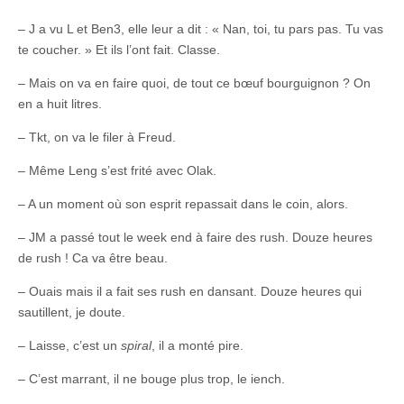
– J a vu L et Ben3, elle leur a dit : « Nan, toi, tu pars pas. Tu vas
te coucher. » Et ils l’ont fait. Classe.
– Mais on va en faire quoi, de tout ce bœuf bourguignon ? On
en a huit litres.
– Tkt, on va le filer à Freud.
– Même Leng s’est frité avec Olak.
– A un moment où son esprit repassait dans le coin, alors.
– JM a passé tout le week end à faire des rush. Douze heures
de rush ! Ca va être beau.
– Ouais mais il a fait ses rush en dansant. Douze heures qui
sautillent, je doute.
– Laisse, c’est un
spiral
, il a monté pire.
– C’est marrant, il ne bouge plus trop, le iench.