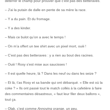
déterrer le champ pour prouver que c’est pas des betteraves.
– J’ai la putain de dalle en pente de sa mère la race.
– Y a du pain. Et du fromage.
– Y a des kinder.
– Mais ce bulot qu’on a avec le temps !
– On m’a offert un tee shirt avec un pixel mort, ouiii !
– C’est pas des betteraves : y a rien au bout des racines.
– Ouiii ! Rosy s’est mise aux saucisses !
– Il est quelle heure, là ? Dans les neuf ou dans les seize ?
– Et là, t’as Rosy et sa bande qui ont débarqué. « Elle est où la
coke ? » Ils ont passé tout le match collés à la cafetière à faire
des commentaires désastreux, « faut leur filer deux ballons »,
tout ça.
– Olak, c’est comme
A
nnoying orange
, un peu.