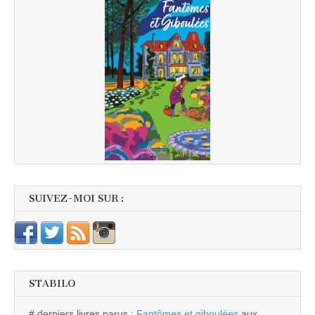
SUIVEZ-MOI SUR :
STABILO
# derniers livres parus :
Fantômes et giboulées
aux