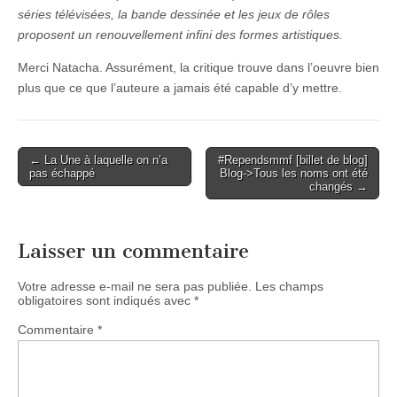
séries télévisées, la bande dessinée et les jeux de rôles
proposent un renouvellement infini des formes artistiques.
Merci Natacha. Assurément, la critique trouve dans l’oeuvre bien
plus que ce que l’auteure a jamais été capable d’y mettre.
Post
← La Une à laquelle on n’a
#Rependsmmf [billet de blog]
pas échappé
Blog->Tous les noms ont été
navigation
changés →
Laisser un commentaire
Votre adresse e-mail ne sera pas publiée.
Les champs
obligatoires sont indiqués avec
*
Commentaire
*