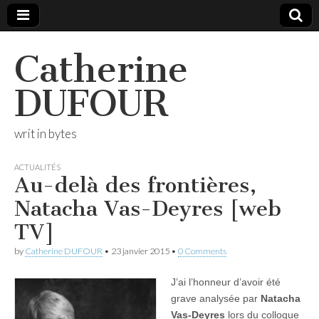
Catherine
DUFOUR
writ in bytes
ACTUALITÉS
Au-delà des frontières,
Natacha Vas-Deyres [web
TV]
by
Catherine DUFOUR
•
23 janvier 2015
•
0 Comments
J’ai l’honneur d’avoir été
grave analysée par
Natacha
Vas-Deyres
lors du colloque