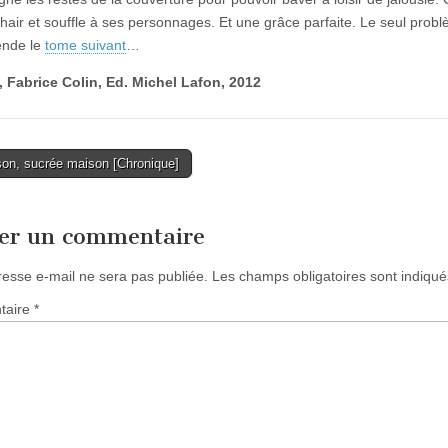
hair et souffle à ses personnages. Et une grâce parfaite. Le seul problè
tende le
tome suivant
…
, Fabrice Colin, Ed. Michel Lafon, 2012
on, sucrée maison [Chronique]
tion
ser un commentaire
resse e-mail ne sera pas publiée.
Les champs obligatoires sont indiqu
taire
*