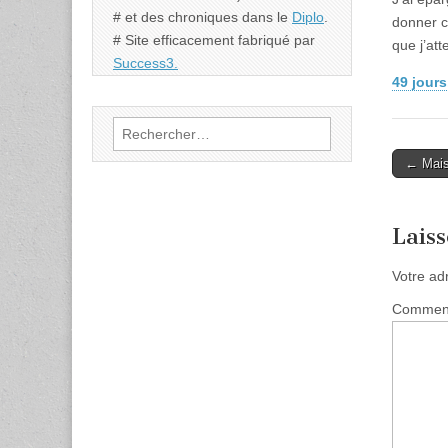
# et des chroniques dans le
Diplo
.
donner c
# Site efficacement fabriqué par
que j’at
Success3.
49 jours
Rechercher :
Post
← Mais
naviga
Lais
Votre ad
Commen