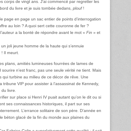
es corps de vingt ans. J’ai commencé par regretter les
ebord du livre et je suis tombée dedans,
plouf
!
 de page en page un sac entier de points d’interrogation
ffre au loin ? A quoi sert cette couronne de fer ?
 l’auteur a la bonté de répondre avant le mot «
Fin
» et
, un joli jeune homme de la haute qui s’ennuie
m
! Il meurt.
 les plans, amitiés lumineuses fourrées de lames de
 sourire n’est franc, pas une seule vérité ne tient. Mais
mps qui turbine au milieu de ce décor de rêve. Une
a tribune VIP pour assister à l’assassinat de Kennedy,
du livre.
rifier sur place si Henri IV puait autant qu’on le dit ou si
nt ses connaissances historiques, il part sur ses
terrement. L’errance solitaire de son père. D’année en
r le béton glacé de la fin du monde aux plaines du
ar Fabrice Colin a superlativement cette qualité : il sait