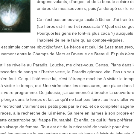
dragons volants, d’anges, et de la beauté solaire d
ombres de mes souvenirs, puis j’ai dérapé sur le r
Ce n’est pas un ouvrage facile à lâcher. J’ai trainé
(Le héros est-il mort et ressuscité ? Quel est ce gou
Pourquoi les gens ne font-ils plus caca ?) auxquels
l’habileté de ne le faire qu’au compte-virgules.
re est simple comme nbvckjhgfuytr. Le héros est celui de
Less than zero
eusement entre le Champs de Mars et l’avenue de Breteuil. Et puis
bla
 et il se réveille au Paradis. Louche, me direz-vous. Certes. Plans dans
cascades de sang sur l’herbe verte, le Paradis grimace vite. Pas un seul
s’en fout. Ce qui l’intéresse lui, c’est l’étrange machine à visiter le te
à visiter le temps, oui. Une virée chez les dinosaures, une place dans l
ez votre programme. De jalousie, j’ai commencé à brouter la couverture 
plonge dans le temps et fait ce qu’il ne faut pas faire : au lieu d’aller vé
V recrachait vraiment ses petits pois par le nez, et de compléter sageme
traces, à la recherche de lui même. Sa mère en larmes à son propre en
tte catastrophe qui frappe l’humanité. Et enfin, ce qui lui fera préfére
 un visage de femme. Tout est dit de la nécessité de vouloir pour être.
gné les restes de la couverture pour pouvoir baver à loisir de jalousie. C