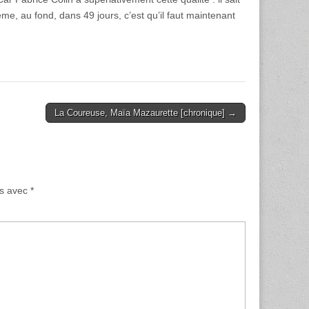
me, au fond, dans 49 jours, c’est qu’il faut maintenant
La Coureuse, Maïa Mazaurette [chronique] →
és avec
*