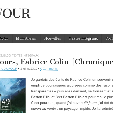
UFOUR
Polar
Mainstream
Nouvelles
Textes intégraux
Poc
ÉS
,
BLOG
,
TEXTES INTÉGRAUX
jours, Fabrice Colin [Chroniqu
ine DUFOUR
•
5 juillet 2015
•
0 Comments
Je gardais des écrits de Fabrice Colin un souvenir
empli de bourrasques aiguisées comme des rasoirs 
transparentes – puis elles dansent, se froissent et 
Easton Ellis, et Bret Easton Ellis est pour moi le p
C’est pourquoi, quand j’ai ouvert
49 jours
, j’ai été
ouvert au vent
« , un paysage limpide. Je l’ai admir