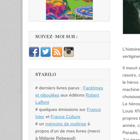
SUIVEZ-MOI SUR :
L’histoi
vertigin
Il meurt
STABILO
rasoirs, 
le héros 
# derniers livres parus :
Fantômes
machine 
et giboulées
aux éditions
Robert
choisiss
Laffont
Le héros 
# quelques émissions sur
France
Louis XI
Inter
et
France Culture
propres 
# un
mémoire de maîtrise
à
année, ce
propos d'un de mes livres (merci
Paradis,
à Mélanie Rebeaud)
J’ai épar