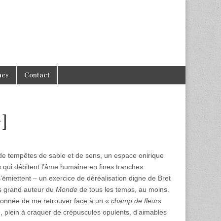
hes
Contact
e]
 de tempêtes de sable et de sens, un espace onirique
qui débitent l’âme humaine en fines tranches
s’émiettent – un exercice de déréalisation digne de Bret
lus grand auteur du
Monde
de tous les temps, au moins.
 étonnée de me retrouver face à un «
champ de fleurs
é, plein à craquer de crépuscules opulents, d’aimables