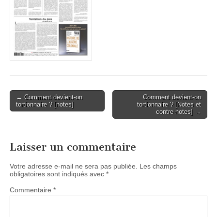
Post
← Comment devient-on
Comment devient-on
tortionnaire ? [notes]
tortionnaire ? [Notes et
navigation
contre-notes] →
Laisser un commentaire
Votre adresse e-mail ne sera pas publiée.
Les champs
obligatoires sont indiqués avec
*
Commentaire
*