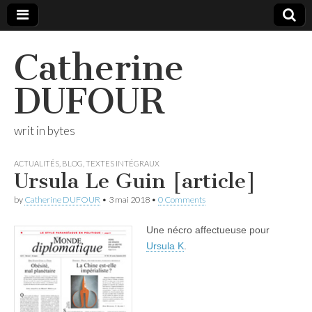
Catherine
DUFOUR
writ in bytes
ACTUALITÉS
,
BLOG
,
TEXTES INTÉGRAUX
Ursula Le Guin [article]
by
Catherine DUFOUR
•
3 mai 2018
•
0 Comments
Une nécro affectueuse pour
Ursula K
.