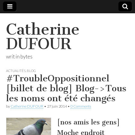
Catherine
DUFOUR
writ in bytes
ACTUALITÉS
,
BLOG
#TroubleOppositionnel
[billet de blog] Blog->Tous
les noms ont été changés
by
Catherine DUFOUR
•
27 juin 2014
•
0 Comments
[nos amis les gens]
Moche endroit