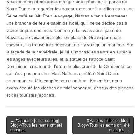
Nous sommes donc partis manger une crêpe sur le parvis de
Notre Dame et regarder les bateaux creuser leur sillon dans une
Seine café au lait. Pour le voyage, Nathan a tenu à emmener
une branche de feu le sapin de Noël, qu’il ne se décide pas à
lâcher depuis des mois. Comme je lui avais aussi parlé de
Ravaillac se faisant écarteler en place de Grève par quatre
chevaux, il a trouvé très décevant de n’y voir qu’un manège. Sur
la façade de la cathédrale, je lui ai montré les saints en auréole,
les anges avec leurs ailes, et la statue de l’atroce Saint
Dominique, créateur de l’ordre le plus cruel de la Chrétienté, ce
qui n’est pas peu dire. Mais Nathan a préféré Saint Denis
promenant sa tête coupée sous son bras. Ensemble, nous
avons écouté les cloches de midi sonner au dessus des pigeons
et des touristes japonais.
Post
← #Charade [billet de blog]
#Paroles [billet de blog]
Blog->Tous les noms ont été
Blog->Tous les noms ont été
navigation
changés
changés →