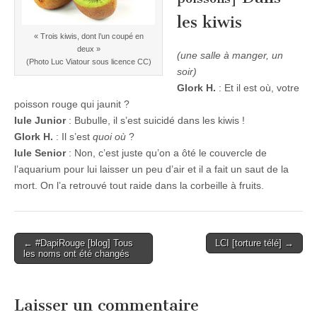
les kiwis
« Trois kiwis, dont l’un coupé en
deux »
(une salle à manger, un
(Photo Luc Viatour sous licence CC)
soir)
Glork H.
: Et il est où, votre
poisson rouge qui jaunit ?
Iule Junior
: Bubulle, il s’est suicidé dans les kiwis !
Glork H.
: Il s’est
quoi
où
?
Iule Senior
: Non, c’est juste qu’on a ôté le couvercle de
l’aquarium pour lui laisser un peu d’air et il a fait un saut de la
mort. On l’a retrouvé tout raide dans la corbeille à fruits.
Post
← #DapiRouge [blog] Tous
LCI [torture télé] →
les noms ont été changés
navigation
Laisser un commentaire