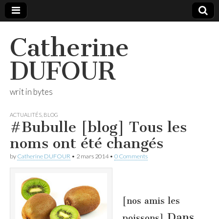
Catherine
DUFOUR
writ in bytes
ACTUALITÉS
,
BLOG
#Bubulle [blog] Tous les
noms ont été changés
by
Catherine DUFOUR
•
2 mars 2014
•
0 Comments
[nos amis les
Dans
poissons]