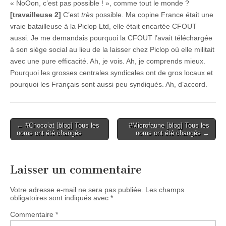
« NoOon, c’est pas possible ! », comme tout le monde ?
[travailleuse 2]
C’est
très
possible. Ma copine France était une
vraie batailleuse à la Piclop Ltd, elle était encartée CFOUT
aussi. Je me demandais pourquoi la CFOUT l’avait téléchargée
à son siège social au lieu de la laisser chez Piclop où elle militait
avec une pure efficacité. Ah, je vois. Ah, je comprends mieux.
Pourquoi les grosses centrales syndicales ont de gros locaux et
pourquoi les Français sont aussi peu syndiqués. Ah, d’accord.
Post
← #Chocolat [blog] Tous les
#Microfaune [blog] Tous les
noms ont été changés
noms ont été changés →
navigation
Laisser un commentaire
Votre adresse e-mail ne sera pas publiée.
Les champs
obligatoires sont indiqués avec
*
Commentaire
*