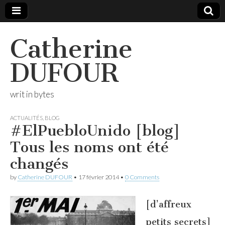
Catherine
DUFOUR
writ in bytes
ACTUALITÉS
,
BLOG
#ElPuebloUnido [blog]
Tous les noms ont été
changés
by
Catherine DUFOUR
•
17 février 2014
•
0 Comments
[d’affreux
petits secrets]