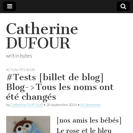
Catherine
DUFOUR
writ in bytes
ACTUALITÉS
,
BLOG
#Tests [billet de blog]
Blog->Tous les noms ont
été changés
by
Catherine DUFOUR
•
20 septembre 2014
•
0 Comments
[nos amis les bébés]
Le rose et le bleu