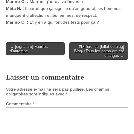
Marino O. :
Marrant, j’aurais vu l’inverse.
Méta N. :
Il paraît que ça signifie qu’en général, les hommes
manquent d’affection et les femmes, de respect.
Marino O. :
Et y en a qui font des tests pour ça ?
Post
← [signature] Feuilles
#Différence [billet de blog]
d’automne
Blog->Tous les noms ont été
navigation
changés →
Laisser un commentaire
Votre adresse e-mail ne sera pas publiée.
Les champs
obligatoires sont indiqués avec
*
Commentaire
*