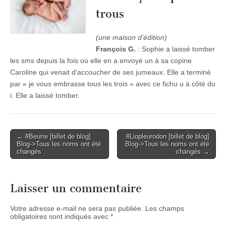
trous
(une maison d’édition)
François G.
: Sophie a laissé tomber
les sms depuis la fois où elle en a envoyé un à sa copine
Caroline qui venait d’accoucher de ses jumeaux. Elle a terminé
par « je vous embrasse tous les trois » avec ce fichu u à côté du
i. Elle a laissé tomber.
Post
← #Beurre [billet de blog]
#Liopleurodon [billet de blog]
Blog->Tous les noms ont été
Blog->Tous les noms ont été
navigation
changés
changés →
Laisser un commentaire
Votre adresse e-mail ne sera pas publiée.
Les champs
obligatoires sont indiqués avec
*