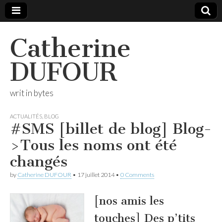
Catherine
DUFOUR
writ in bytes
ACTUALITÉS
,
BLOG
#SMS [billet de blog] Blog-
>Tous les noms ont été
changés
by
Catherine DUFOUR
•
17 juillet 2014
•
0 Comments
[nos amis les
touches] Des p’tits