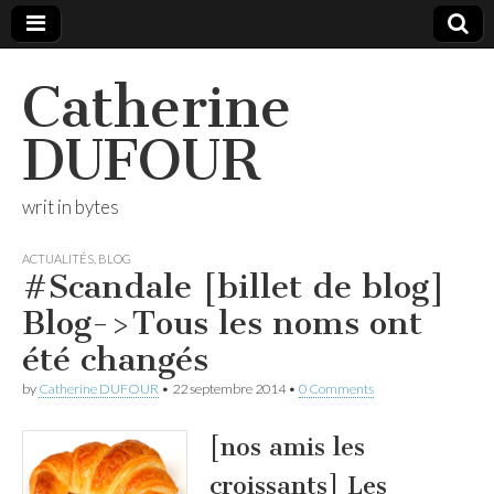
Catherine
DUFOUR
writ in bytes
ACTUALITÉS
,
BLOG
#Scandale [billet de blog]
Blog->Tous les noms ont
été changés
by
Catherine DUFOUR
•
22 septembre 2014
•
0 Comments
[nos amis les
croissants] Les