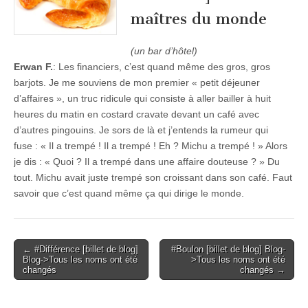
maîtres du monde
(un bar d’hôtel)
Erwan F.
: Les financiers, c’est quand même des gros, gros
barjots. Je me souviens de mon premier « petit déjeuner
d’affaires », un truc ridicule qui consiste à aller bailler à huit
heures du matin en costard cravate devant un café avec
d’autres pingouins. Je sors de là et j’entends la rumeur qui
fuse : « Il a trempé ! Il a trempé ! Eh ? Michu a trempé ! » Alors
je dis : « Quoi ? Il a trempé dans une affaire douteuse ? » Du
tout. Michu avait juste trempé son croissant dans son café. Faut
savoir que c’est quand même ça qui dirige le monde.
Post
← #Différence [billet de blog]
#Boulon [billet de blog] Blog-
Blog->Tous les noms ont été
>Tous les noms ont été
navigation
changés
changés →