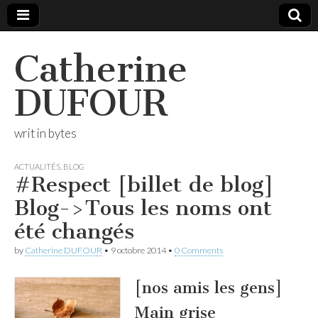
Catherine
DUFOUR
writ in bytes
ACTUALITÉS
,
BLOG
#Respect [billet de blog]
Blog->Tous les noms ont
été changés
by
Catherine DUFOUR
•
9 octobre 2014
•
0 Comments
[nos amis les gens]
Main grise