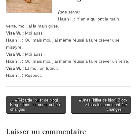
(une serre)
Hann I. :
Y en a qui ont la main
verte, moi j’ai la main grise.
Visa W. :
Moi aussi.
Hann I. :
Oui mais moi, j’ai même réussi à faire crever une
misayre.
Visa W. :
Moi aussi.
Hann I. :
Oui mais moi, j’ai même réussi à faire crever un lierre.
Visa W. :
Et moi, un tuteur.
Hann I. :
Respect.
Post
← #Répartie [billet de blog]
#Unes [billet de blog] Blog-
Blog->Tous les noms ont été
>Tous les noms ont été
navigation
changés
changés →
Laisser un commentaire