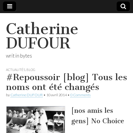
Catherine
DUFOUR
writ in bytes
ACTUALITÉS
,
BLOG
#Repoussoir [blog] Tous les
noms ont été changés
by
Catherine DUFOUR
•
10 avril 2014
•
0 Comments
[nos amis les
gens] No Choice