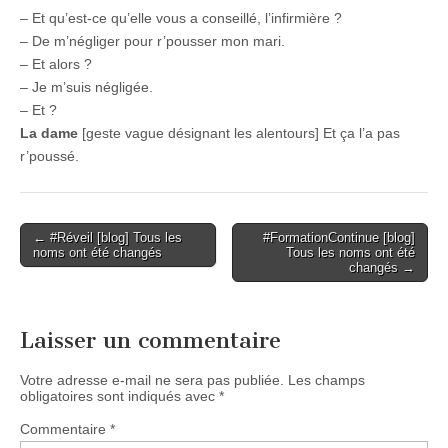
– Et qu’est-ce qu’elle vous a conseillé, l’infirmière ?
– De m’négliger pour r’pousser mon mari.
– Et alors ?
– Je m’suis négligée.
– Et ?
La dame
[geste vague désignant les alentours] Et ça l’a pas
r’poussé.
Post
← #Réveil [blog] Tous les
#FormationContinue [blog]
noms ont été changés
Tous les noms ont été
navigation
changés →
Laisser un commentaire
Votre adresse e-mail ne sera pas publiée.
Les champs
obligatoires sont indiqués avec
*
Commentaire
*