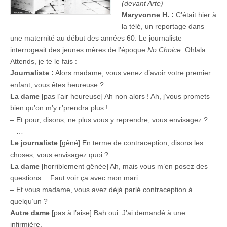
(devant Arte)
Maryvonne H. :
C’était hier à
la télé, un reportage dans
une maternité au début des années 60. Le journaliste
interrogeait des jeunes mères de l’époque
No Choice
. Ohlala…
Attends, je te le fais :
Journaliste :
Alors madame, vous venez d’avoir votre premier
enfant, vous êtes heureuse ?
La dame
[pas l’air heureuse] Ah non alors ! Ah, j’vous promets
bien qu’on m’y r’prendra plus !
– Et pour, disons, ne plus vous y reprendre, vous envisagez ?
– …
Le journaliste
[gêné] En terme de contraception, disons les
choses, vous envisagez quoi ?
La dame
[horriblement gênée] Ah, mais vous m’en posez des
questions… Faut voir ça avec mon mari.
– Et vous madame, vous avez déjà parlé contraception à
quelqu’un ?
Autre dame
[pas à l’aise] Bah oui. J’ai demandé à une
infirmière.