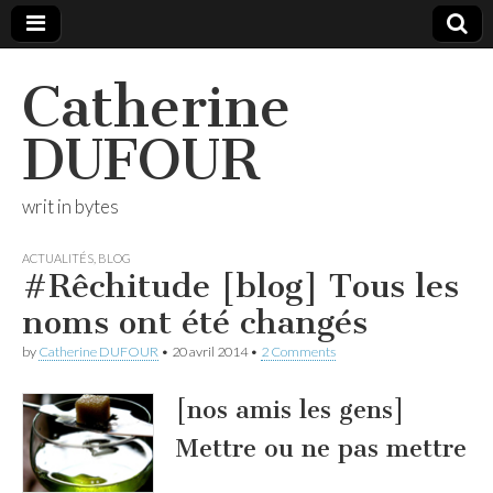
Catherine
DUFOUR
writ in bytes
ACTUALITÉS
,
BLOG
#Rêchitude [blog] Tous les
noms ont été changés
by
Catherine DUFOUR
•
20 avril 2014
•
2 Comments
[nos amis les gens]
Mettre ou ne pas mettre