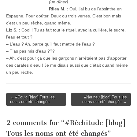
(un dîner)
Riley M. :
Oui, j’ai bu de l’absinthe en
Espagne. Pour goûter. Deux ou trois verres. C’est bon mais
c’est un peu rêche, quand même.
Liz S. :
Cool ! Tu as fait tout le rituel, avec la cuillère, le sucre,
l’eau et tout ?
– L’eau ? Ah, parce qu’il faut mettre de l’eau ?
– T’as pas mis d’eau ???
– Ah, c’est pour ça que les garçons n’arrêtaient pas d’apporter
des carafes d’eau ! Je me disais aussi que c’était quand même
un peu rêche.
Post
← #Couic [blog] Tous les
#Neuneu [blog] Tous les
noms ont été changés
noms ont été changés →
navigation
2 comments for “
#Rêchitude [blog]
Tous les noms ont été changés
”